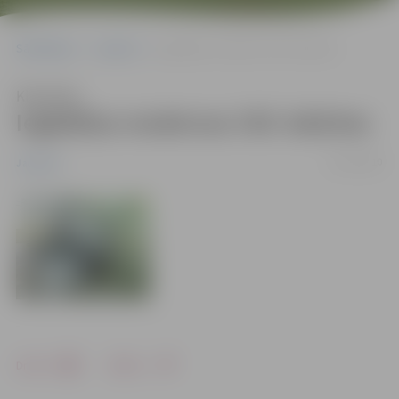
Sākumlapa
Jaunumi
Iegādātas modernas CNC iekārtas
Klausīties
Iegādātas modernas CNC iekārtas
23/12/2010
Jaunumi
Drukāt
Dalīties