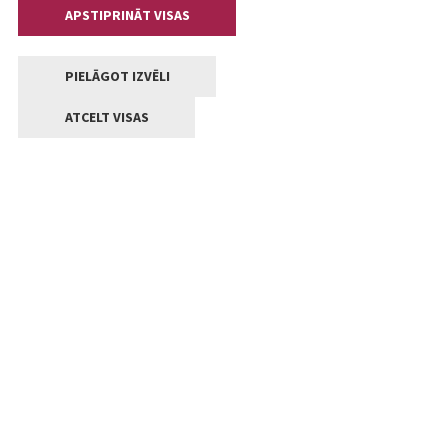
APSTIPRINĀT VISAS
PIELĀGOT IZVĒLI
ATCELT VISAS
Kontakti
Jelgavas valstpilsētas pašvaldība
Lielā iela 11, Jelgava, LV-3001
+371 63005522
pasts@jelgava.lv