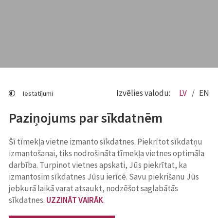
Izvēlies valodu:
LV
EN
Iestatījumi
Paziņojums par sīkdatnēm
Šī tīmekļa vietne izmanto sīkdatnes. Piekrītot sīkdatņu
izmantošanai, tiks nodrošināta tīmekļa vietnes optimāla
darbība. Turpinot vietnes apskati, Jūs piekrītat, ka
izmantosim sīkdatnes Jūsu ierīcē. Savu piekrišanu Jūs
jebkurā laikā varat atsaukt, nodzēšot saglabātās
sīkdatnes.
UZZINĀT VAIRĀK
.