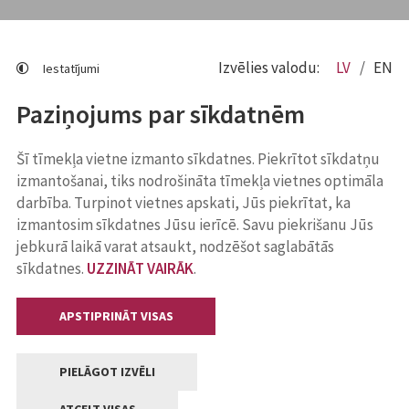
Izvēlies valodu:
LV
EN
Iestatījumi
Paziņojums par sīkdatnēm
Šī tīmekļa vietne izmanto sīkdatnes. Piekrītot sīkdatņu
izmantošanai, tiks nodrošināta tīmekļa vietnes optimāla
darbība. Turpinot vietnes apskati, Jūs piekrītat, ka
izmantosim sīkdatnes Jūsu ierīcē. Savu piekrišanu Jūs
jebkurā laikā varat atsaukt, nodzēšot saglabātās
sīkdatnes.
UZZINĀT VAIRĀK
.
APSTIPRINĀT VISAS
PIELĀGOT IZVĒLI