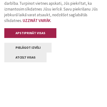
darbība. Turpinot vietnes apskati, Jūs piekrītat, ka
izmantosim sīkdatnes Jūsu ierīcē. Savu piekrišanu Jūs
jebkurā laikā varat atsaukt, nodzēšot saglabātās
sīkdatnes.
UZZINĀT VAIRĀK
.
APSTIPRINĀT VISAS
PIELĀGOT IZVĒLI
ATCELT VISAS
Kontakti