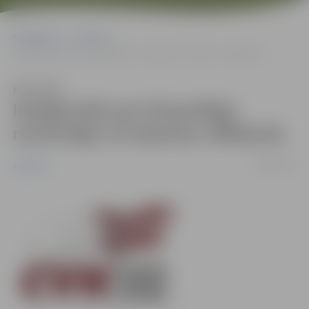
Sākumlapa
Jaunumi
Iespēja kļūt par brīvprātīgo novērotāju 10.Saeimas vēlēšanās
Klausīties
Iespēja kļūt par brīvprātīgo
novērotāju 10.Saeimas vēlēšanās
10/09/2010
Jaunumi