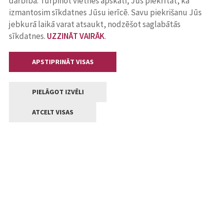
darbība. Turpinot vietnes apskati, Jūs piekrītat, ka
izmantosim sīkdatnes Jūsu ierīcē. Savu piekrišanu Jūs
jebkurā laikā varat atsaukt, nodzēšot saglabātās
sīkdatnes.
UZZINĀT VAIRĀK
.
APSTIPRINĀT VISAS
PIELĀGOT IZVĒLI
ATCELT VISAS
Kontakti