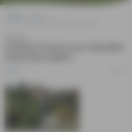
Sākumlapa
Jaunumi
Izsludina konkursu par sakoptāko pilsētvides objektu
Klausīties
Izsludina konkursu par sakoptāko
pilsētvides objektu
19/05/2010
Jaunumi