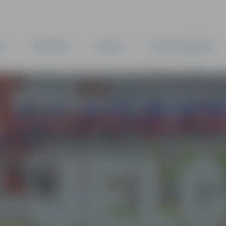
TA
PAŠVALDĪBA
IESTĀDES
KAPITĀLSABIEDRĪBAS