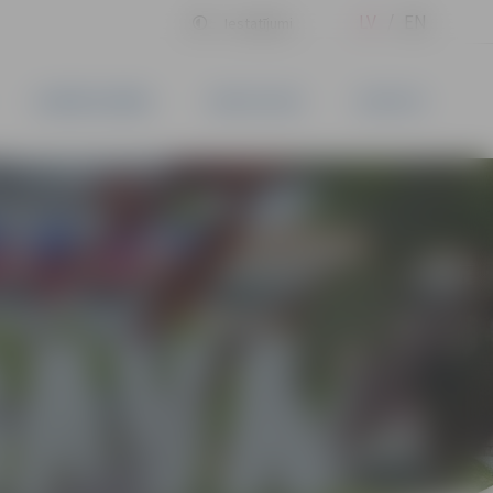
LV
EN
Iestatījumi
UZŅĒMĒJDARBĪBA
PAKALPOJUMI
KONTAKTI