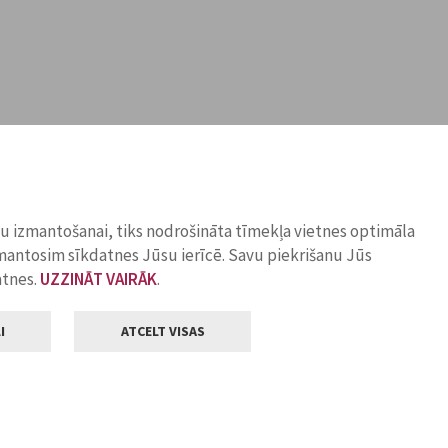
ņu izmantošanai, tiks nodrošināta tīmekļa vietnes optimāla
zmantosim sīkdatnes Jūsu ierīcē. Savu piekrišanu Jūs
atnes.
UZZINĀT VAIRĀK
.
I
ATCELT VISAS