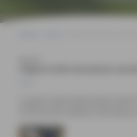
Sākumlapa
Jaunumi
Jelgavā notiks bezmaksas semināri pa
Klausīties
Jelgavā notiks bezmaksas seminā
Jaunumi
1. un 4.oktobrī Jelgavā Zemgales plānošanas reģiona E
Labklājības ministriju organizē bezmaksas semināru „V
novecošanās aspektu integrēšana sociālo pakalpojumu 