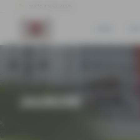
18.8 °C, 4.1 m/s, 73.7 %
JAUNUMI
PILSĒ
JAUNUMI