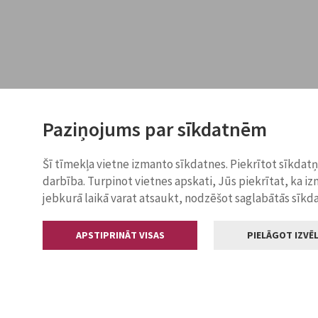
Paziņojums par sīkdatnēm
Šī tīmekļa vietne izmanto sīkdatnes. Piekrītot sīkdat
darbība. Turpinot vietnes apskati, Jūs piekrītat, ka i
jebkurā laikā varat atsaukt, nodzēšot saglabātās sīkd
APSTIPRINĀT VISAS
PIELĀGOT IZVĒL