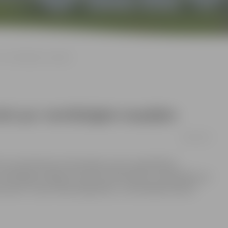
r vienlīdzīgām iespējām
ri par vienlīdzīgām iespējām
19/09/2012
S struktūrfondu informācijas centrs sadarbībā ar
ienlīdzīgu iespēju dzimumu līdztiesības, invaliditātes un
jomā” un par vides pieejamību „Universālais dizains”.