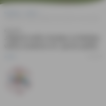
Sākumlapa
Jaunumi
Jelgavā notiks Somijas un Baltijas valstu studentu 25. sporta spēles
Klausīties
Jelgavā notiks Somijas un Baltijas
valstu studentu 25. sporta spēles
18/05/2009
Jaunumi