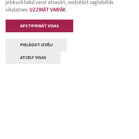
jebkurā laikā varat atsaukt, nodzēšot saglabātās
sīkdatnes.
UZZINĀT VAIRĀK
.
APSTIPRINĀT VISAS
PIELĀGOT IZVĒLI
ATCELT VISAS
Kontakti
Jelgavas valstpilsētas pašvaldība
Lielā iela 11, Jelgava, LV-3001