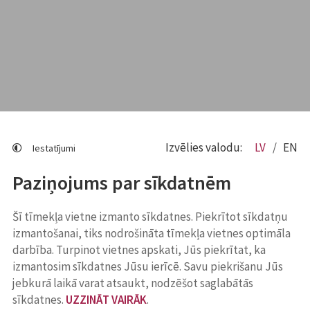
Izvēlies valodu:
LV
EN
Iestatījumi
Paziņojums par sīkdatnēm
Šī tīmekļa vietne izmanto sīkdatnes. Piekrītot sīkdatņu
izmantošanai, tiks nodrošināta tīmekļa vietnes optimāla
darbība. Turpinot vietnes apskati, Jūs piekrītat, ka
izmantosim sīkdatnes Jūsu ierīcē. Savu piekrišanu Jūs
jebkurā laikā varat atsaukt, nodzēšot saglabātās
sīkdatnes.
UZZINĀT VAIRĀK
.