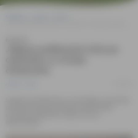
Sākumlapa
Jaunumi
Sports
Jelgavas peldbaseinā cīnās par ceļazīmēm uz Latvijas čempionātu
Klausīties
Jelgavas peldbaseinā cīnās par
ceļazīmēm uz Latvijas
čempionātu
18/05/2024
Jaunumi
Sports
Šonedēļ Latvijas Biozinātņu un tehnoloģiju universitātes
peldbaseinā aizvadītas Zemgales reģiona atlases
sacensības peldēšanā MT-3 grupu vecuma
izglītojamajiem.