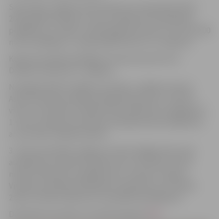
Sacensības Jelgavā notika divās vecuma grupās: 2012. –
2013. gadā dzimušie, kuri veica 200 metru kompleksa
peldējumu un 2014. un 2015. gadā dzimušie, kuri veica 200
metru peldējumu, tajā skaitā 50 metrus uz muguras.
Kopā sacensībās piedalījās 137 jaunie sportisti no
Dobeles, Bauskas un Jelgavas.
No jelgavniekiem labāko rezultātu uzrādīja treneres
Astras Ozoliņas audzēkne Made Bartuševica, izcīnot 1.
vietu ar rezultātu 3:13,88 minūtes 200 metru peldējumā.
1. vietu izcīnīja arī A.Ozoliņas audzēknis Bruno Baškirovs
ar rezultātu 2:56,69 minūtes.
3. vieta sacensībās Jelgavas treneres Egijas Kravcovas
audzēknim Linardam Gudēvicam ar rezultātu 3:22,31
minūtes 200 metru peldējumā un treneres Jeļenas
Visockas audzēknim Rihardam Lejniekam ar rezultātu
2:50,27 minūtes 200 metru kompleksa peldējumā.
Detalizēti sacensību rezultāti pieejami
ŠEIT
.