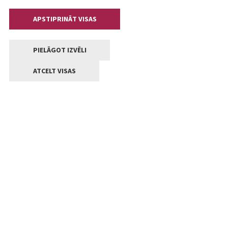
APSTIPRINĀT VISAS
PIELĀGOT IZVĒLI
ATCELT VISAS
Kontakti
Jelgavas valstpilsētas pašvaldība
Lielā iela 11, Jelgava, LV-3001
+371 63005522