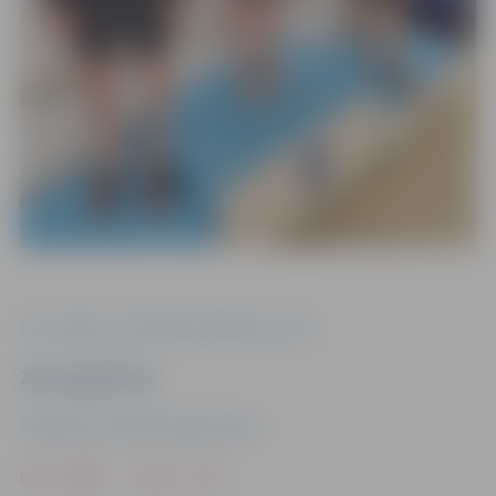
Foto: Jelgavas Specializētās peldēšanas skola
Ziņu sagatavoja
Sabiedrisko attiecību departaments
Drukāt
Dalīties