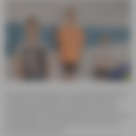
Šīs sacensības notiek pirmo trīs apmācību gadu grupām.
To mērķis ir veicināt bērnu un jauniešu prasmes, kas
atbilst drošas peldētprasmes definīcijai. Sacensību
uzvarētāji iegūst tiesības piedalīties MT-3 grupu vecuma
finālsacensībās, kas norisināsies Latvijas čempionāta
ietvaros Valmierā 20. jūnijā.