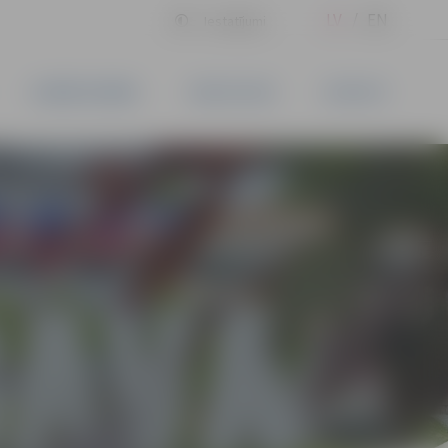
LV
EN
Iestatījumi
UZŅĒMĒJDARBĪBA
PAKALPOJUMI
KONTAKTI