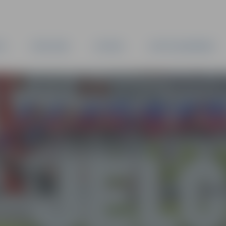
TA
PAŠVALDĪBA
IESTĀDES
KAPITĀLSABIEDRĪBAS