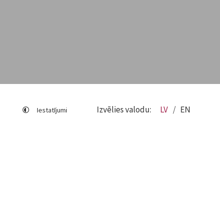
Izvēlies valodu:
LV
EN
Iestatījumi