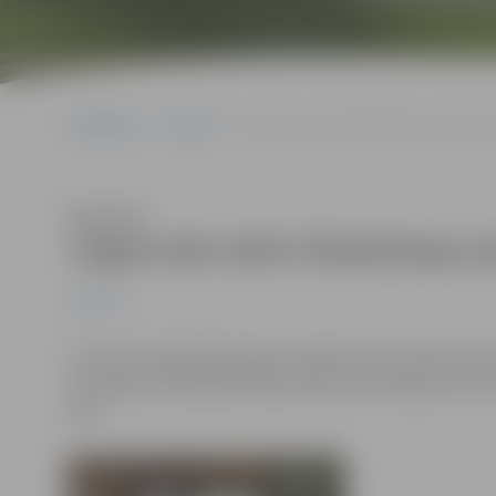
Sākumlapa
Jaunumi
Jelgavnieki aktīvi līdzdarbojas pilsēt
Klausīties
Jelgavnieki aktīvi līdzdarbojas 
Jaunumi
Ik mēnesi vidēji 300 Jelgavas pilsētas iedzīvotāju aktīv
izmantojot Pašvaldības operatīvās informācijas centra
karti.