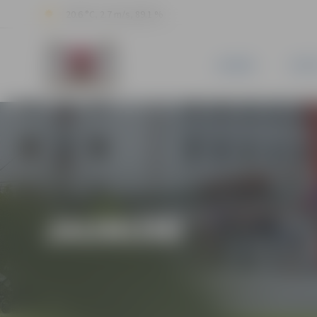
20.6 °C, 2.7 m/s, 89.1 %
JAUNUMI
PILSĒ
JAUNUMI