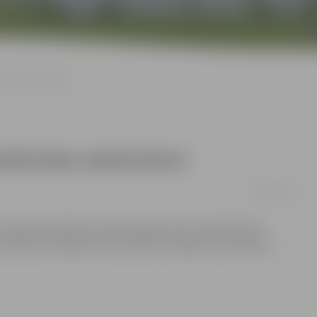
vides sakārtošanā
pilsētvides sakārtošanā
15/09/2012
i iesaistās pilsētas saimnieciskās dzīves sakārtošanā,
 (POIC) bezmaksas tālruni 8787 un pilsētas interaktīvo