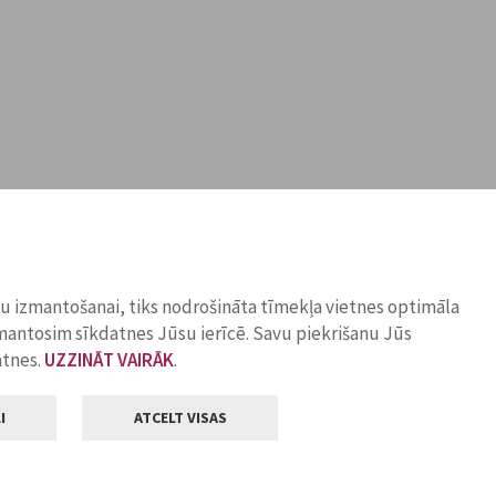
ņu izmantošanai, tiks nodrošināta tīmekļa vietnes optimāla
zmantosim sīkdatnes Jūsu ierīcē. Savu piekrišanu Jūs
atnes.
UZZINĀT VAIRĀK
.
I
ATCELT VISAS