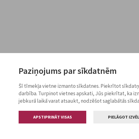
Paziņojums par sīkdatnēm
Šī tīmekļa vietne izmanto sīkdatnes. Piekrītot sīkdat
darbība. Turpinot vietnes apskati, Jūs piekrītat, ka i
jebkurā laikā varat atsaukt, nodzēšot saglabātās sīkd
APSTIPRINĀT VISAS
PIELĀGOT IZVĒL