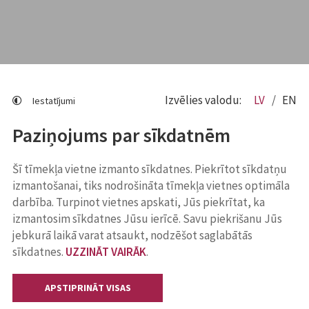
Izvēlies valodu:
LV
EN
Iestatījumi
Paziņojums par sīkdatnēm
Šī tīmekļa vietne izmanto sīkdatnes. Piekrītot sīkdatņu
izmantošanai, tiks nodrošināta tīmekļa vietnes optimāla
darbība. Turpinot vietnes apskati, Jūs piekrītat, ka
izmantosim sīkdatnes Jūsu ierīcē. Savu piekrišanu Jūs
jebkurā laikā varat atsaukt, nodzēšot saglabātās
sīkdatnes.
UZZINĀT VAIRĀK
.
APSTIPRINĀT VISAS