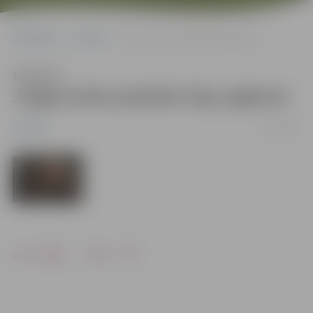
Sākumlapa
Jaunumi
Jelgavnieki piedalās lāpu gājienā
Klausīties
Jelgavnieki piedalās lāpu gājienā
15/11/2010
Jaunumi
Drukāt
Dalīties