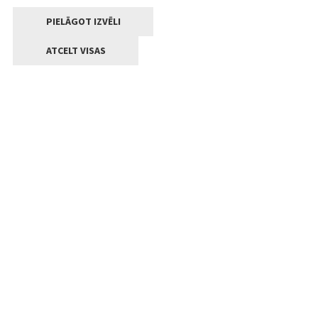
PIELĀGOT IZVĒLI
ATCELT VISAS
Kontakti
Jelgavas valstpilsētas pašvaldība
Lielā iela 11, Jelgava, LV-3001
+371 63005522
pasts@jelgava.lv
Klientu apkalpošana