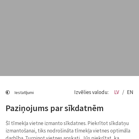
Izvēlies valodu:
LV
EN
Iestatījumi
Paziņojums par sīkdatnēm
Šī tīmekļa vietne izmanto sīkdatnes. Piekrītot sīkdatņu
izmantošanai, tiks nodrošināta tīmekļa vietnes optimāla
darbība. Turpinot vietnes apskati, Jūs piekrītat, ka