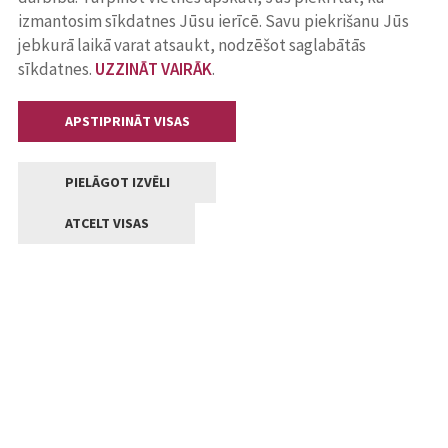
izmantosim sīkdatnes Jūsu ierīcē. Savu piekrišanu Jūs
jebkurā laikā varat atsaukt, nodzēšot saglabātās
sīkdatnes.
UZZINĀT VAIRĀK
.
APSTIPRINĀT VISAS
PIELĀGOT IZVĒLI
ATCELT VISAS
Kontakti