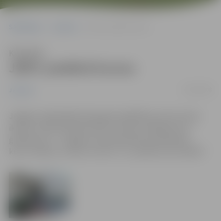
Sākumlapa
Jaunumi
JRPIC piedāvā kursus
Klausīties
JRPIC piedāvā kursus
23/09/2008
Jaunumi
Jelgavas reģionālais Pieaugušo izglītības centrs aicina
ikvienu, kam interesē franču virtuves noslēpumi un
ģimenes ar 5 – 11 gadus veciem bērniem pieteikties
kursu cikliem „Franču virtuve” un „Ģimene, kas mācās”.