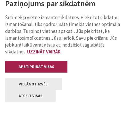
Paziņojums par sīkdatnēm
Šī tīmekļa vietne izmanto sīkdatnes. Piekrītot sīkdatņu
izmantošanai, tiks nodrošināta tīmekļa vietnes optimāla
darbība. Turpinot vietnes apskati, Jūs piekrītat, ka
izmantosim sīkdatnes Jūsu ierīcē. Savu piekrišanu Jūs
jebkurā laikā varat atsaukt, nodzēšot saglabātās
sīkdatnes.
UZZINĀT VAIRĀK
.
APSTIPRINĀT VISAS
PIELĀGOT IZVĒLI
ATCELT VISAS