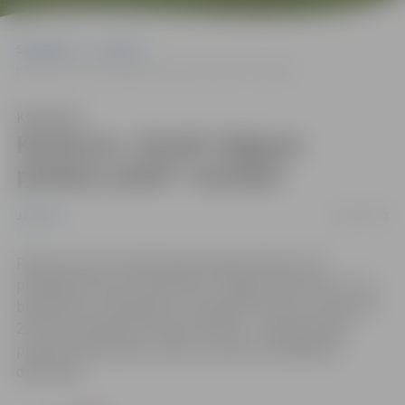
Sākumlapa
Jaunumi
Konkursa „Atrodi Jelgavas pilsētas saukli” rezultāti
Klausīties
Konkursa „Atrodi Jelgavas
pilsētas saukli” rezultāti
04/04/2012
Jaunumi
Paldies visiem 223 aktīvajiem jelgavniekiem, kas
piedalījās konkursā laikrakstā „Jelgavas Vēstnesis”, kur
bija jāatrod un jāsaskaita, cik pilsētas saukļu ir publicēti
29. marta laikrakstā. Pareizā atbilde – laikrakstā bija
publicēti 28 pilsētas saukļi, un pareizi atbildēja 65
dalībnieki.