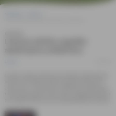
Sākumlapa
Jaunumi
Lemj par pilsētas augstāko apbalvojumu piešķiršanu
Klausīties
Lemj par pilsētas augstāko
apbalvojumu piešķiršanu
16/05/2012
Jaunumi
16.maijā, Jelgavas pilsētas dome ārkārtas sēdē pieņēma
lēmumu par Jelgavas pilsētas augstāko apbalvojumu
„Goda zīme” un „Goda raksts” piešķiršanu. Apbalvojumi
tiks pasniegti pilsētas svētku laikā, svinīgajā pieņemšanā
pie Jelgavas pilsētas domes priekšsēdētāja Andra Rāviņa.