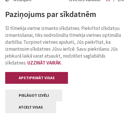
Paziņojums par sīkdatnēm
Šī tīmekļa vietne izmanto sīkdatnes. Piekrītot sīkdatņu
izmantošanai, tiks nodrošināta tīmekļa vietnes optimāla
darbība. Turpinot vietnes apskati, Jūs piekrītat, ka
izmantosim sīkdatnes Jūsu ierīcē. Savu piekrišanu Jūs
jebkurā laikā varat atsaukt, nodzēšot saglabātās
sīkdatnes.
UZZINĀT VAIRĀK
.
APSTIPRINĀT VISAS
PIELĀGOT IZVĒLI
ATCELT VISAS