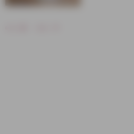
Drukāt
Dalīties