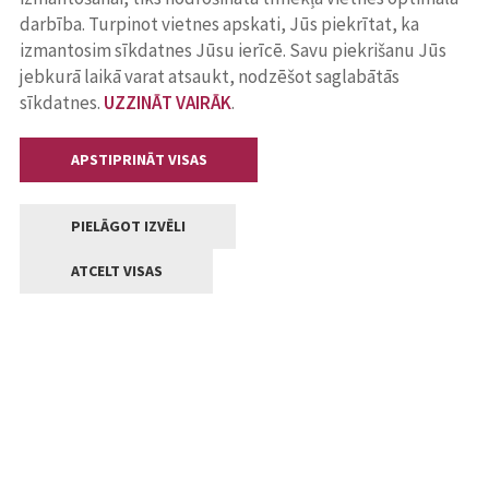
darbība. Turpinot vietnes apskati, Jūs piekrītat, ka
izmantosim sīkdatnes Jūsu ierīcē. Savu piekrišanu Jūs
jebkurā laikā varat atsaukt, nodzēšot saglabātās
sīkdatnes.
UZZINĀT VAIRĀK
.
APSTIPRINĀT VISAS
PIELĀGOT IZVĒLI
ATCELT VISAS
Kontakti