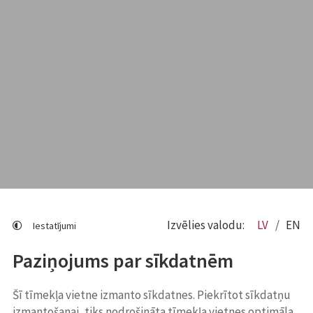
Izvēlies valodu:
LV
EN
Iestatījumi
Paziņojums par sīkdatnēm
Šī tīmekļa vietne izmanto sīkdatnes. Piekrītot sīkdatņu
izmantošanai, tiks nodrošināta tīmekļa vietnes optimāla