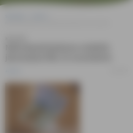
Sākumlapa
Jaunumi
Nekustamā īpašuma nodoklis jānomaksā līdz 15.novembrim
Klausīties
Nekustamā īpašuma nodoklis
jānomaksā līdz 15.novembrim
21/10/2010
Jaunumi