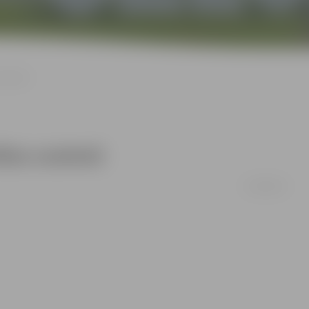
arakstā
ības sarakstā
31/08/2011