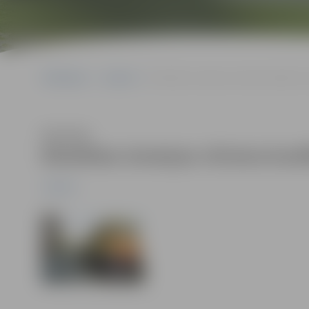
Sākumlapa
Jaunumi
Noteiktas izmaiņas vilciena kustības s
Klausīties
Noteiktas izmaiņas vilciena kust
Jaunumi