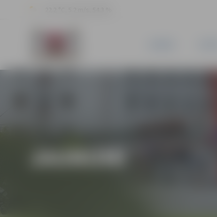
22.2 °C, 5.2 m/s, 54.3 %
JAUNUMI
PILSĒ
JAUNUMI