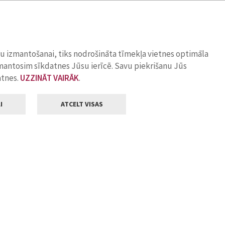
ņu izmantošanai, tiks nodrošināta tīmekļa vietnes optimāla
zmantosim sīkdatnes Jūsu ierīcē. Savu piekrišanu Jūs
atnes.
UZZINĀT VAIRĀK
.
I
ATCELT VISAS
Klientu apkalpošana
ilsētas pašvaldība
Darba laiks
, Jelgava, LV-3001
Pirmdienās
8.00 - 18.00
Otrdienās
8.00 - 17.00