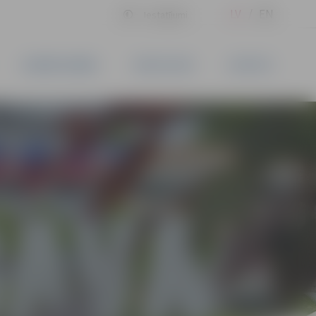
LV
EN
Iestatījumi
UZŅĒMĒJDARBĪBA
PAKALPOJUMI
KONTAKTI