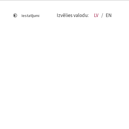
Izvēlies valodu:
LV
EN
Iestatījumi
Lapas karte
Viegli lasīt
Sociālo mediju lietošana