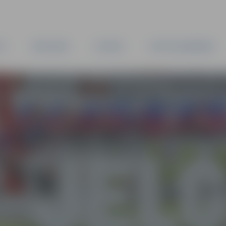
TA
PAŠVALDĪBA
IESTĀDES
KAPITĀLSABIEDRĪBAS