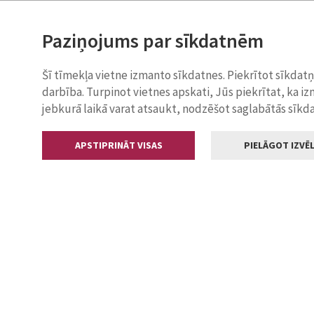
Paziņojums par sīkdatnēm
Šī tīmekļa vietne izmanto sīkdatnes. Piekrītot sīkdat
darbība. Turpinot vietnes apskati, Jūs piekrītat, ka i
jebkurā laikā varat atsaukt, nodzēšot saglabātās sīkd
APSTIPRINĀT VISAS
PIELĀGOT IZVĒL
Kontakti
Jelgavas valstp
Lielā iela 11