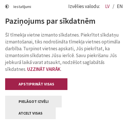
Izvēlies valodu:
LV
EN
Iestatījumi
Paziņojums par sīkdatnēm
Šī tīmekļa vietne izmanto sīkdatnes. Piekrītot sīkdatņu
izmantošanai, tiks nodrošināta tīmekļa vietnes optimāla
darbība. Turpinot vietnes apskati, Jūs piekrītat, ka
izmantosim sīkdatnes Jūsu ierīcē. Savu piekrišanu Jūs
jebkurā laikā varat atsaukt, nodzēšot saglabātās
sīkdatnes.
UZZINĀT VAIRĀK
.
APSTIPRINĀT VISAS
PIELĀGOT IZVĒLI
ATCELT VISAS