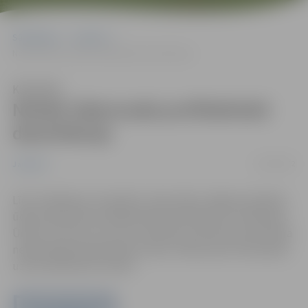
Sākumlapa
Jaunumi
Notiek ūdensvada profilaktiskā dezinfekcija
Klausīties
Notiek ūdensvada profilaktiskā
dezinfekcija
11/04/2012
Jaunumi
Līdz trešdienai, 18. aprīlim, tiek veikta Jelgavas pilsētas
ūdensvada tīklu profilaktiskā dezinfekcija un skalošana.
Ūdeni var lietot uzturā un sadzīvē, jo hlora koncentrācija
nepārsniegs pieļaujamās normas. Ūdeni pirms lietošanas
uzturā ieteicams uzvārīt.