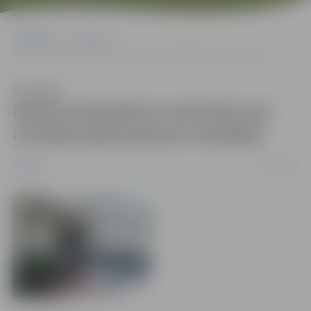
Sākumlapa
Jaunumi
Notiks bezmaksas seminārs par intelektuālā īpašuma tiesībām
Klausīties
Notiks bezmaksas seminārs par
intelektuālā īpašuma tiesībām
16/11/2010
Jaunumi