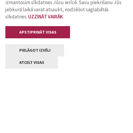
izmantosim sīkdatnes Jūsu ierīcē. Savu piekrišanu Jūs
jebkurā laikā varat atsaukt, nodzēšot saglabātās
sīkdatnes.
UZZINĀT VAIRĀK
.
APSTIPRINĀT VISAS
PIELĀGOT IZVĒLI
ATCELT VISAS
Kontakti
Jelgavas valstpilsētas pašvaldība