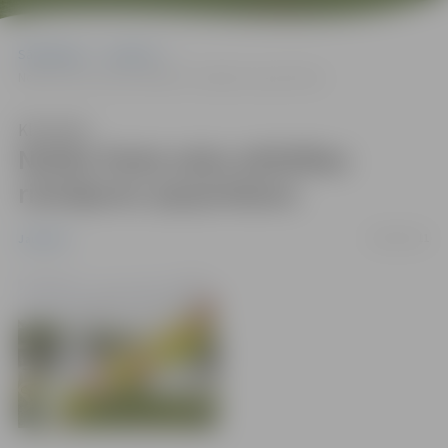
Sākumlapa
Jaunumi
Notiks Pasta salas attīstības risinājumu apspriešana
Klausīties
Notiks Pasta salas attīstības
risinājumu apspriešana
29/05/2011
Jaunumi