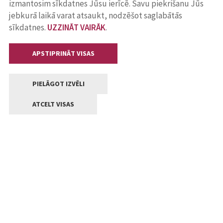
izmantosim sīkdatnes Jūsu ierīcē. Savu piekrišanu Jūs
jebkurā laikā varat atsaukt, nodzēšot saglabātās
sīkdatnes.
UZZINĀT VAIRĀK
.
APSTIPRINĀT VISAS
PIELĀGOT IZVĒLI
ATCELT VISAS
Kontakti
Jelgavas valstpilsētas pašvaldība