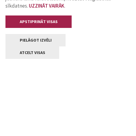
sīkdatnes.
UZZINĀT VAIRĀK
.
APSTIPRINĀT VISAS
PIELĀGOT IZVĒLI
ATCELT VISAS
Kontakti
Jelgavas valstpilsētas pašvaldība
Lielā iela 11, Jelgava, LV-3001