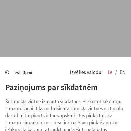
Izvēlies valodu:
LV
EN
Iestatījumi
Paziņojums par sīkdatnēm
Šī tīmekļa vietne izmanto sīkdatnes. Piekrītot sīkdatņu
izmantošanai, tiks nodrošināta tīmekļa vietnes optimāla
darbība. Turpinot vietnes apskati, Jūs piekrītat, ka
izmantosim sīkdatnes Jūsu ierīcē. Savu piekrišanu Jūs
jebkurā laikā varat atsaukt, nodzēšot saglabātās