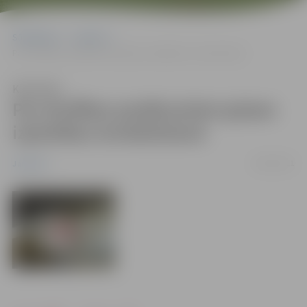
Sākumlapa
Jaunumi
Par drošības pasākumiem gripas izplatības ierobežošanā
Klausīties
Par drošības pasākumiem gripas
izplatības ierobežošanā
18/01/2011
Jaunumi