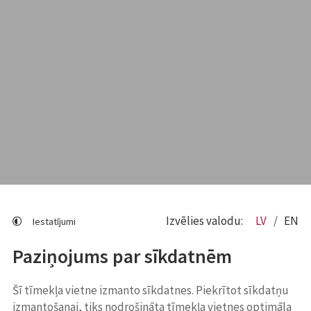
Izvēlies valodu:
LV
EN
Iestatījumi
Paziņojums par sīkdatnēm
Šī tīmekļa vietne izmanto sīkdatnes. Piekrītot sīkdatņu
izmantošanai, tiks nodrošināta tīmekļa vietnes optimāla