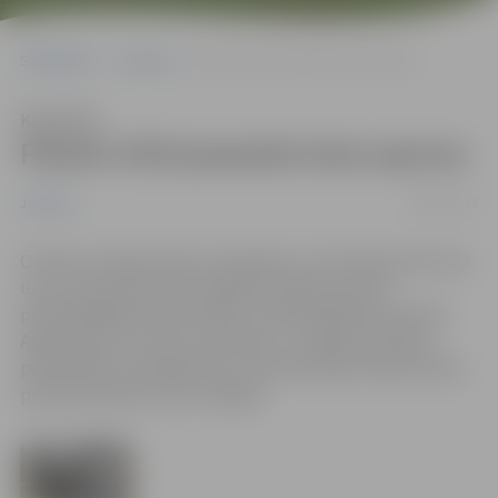
Sākumlapa
Jaunumi
Piemin Otrā pasaules kara upurus
Klausīties
Piemin Otrā pasaules kara upurus
08/05/2012
Jaunumi
Otrdien, 8.maijā, Nacisma sagrāves un Otrā pasaules kara
upuru piemiņas dienā Jelgavas pilsētas domes
priekšsēdētājs Andris Rāviņš, priekšsēdētāja vietnieki
Aigars Rublis un Vilis Ļevčenoks un Jelgavas pilsētas
pašvaldības izpilddirektore Irēna Škutāne nolika ziedus
piecās piemiņas vietās Jelgavā.