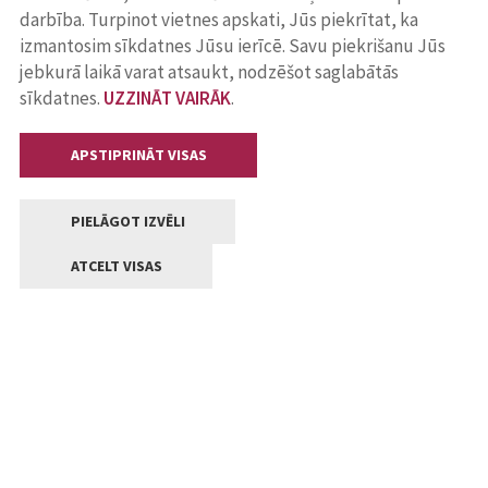
darbība. Turpinot vietnes apskati, Jūs piekrītat, ka
izmantosim sīkdatnes Jūsu ierīcē. Savu piekrišanu Jūs
jebkurā laikā varat atsaukt, nodzēšot saglabātās
sīkdatnes.
UZZINĀT VAIRĀK
.
APSTIPRINĀT VISAS
PIELĀGOT IZVĒLI
ATCELT VISAS
Kontakti