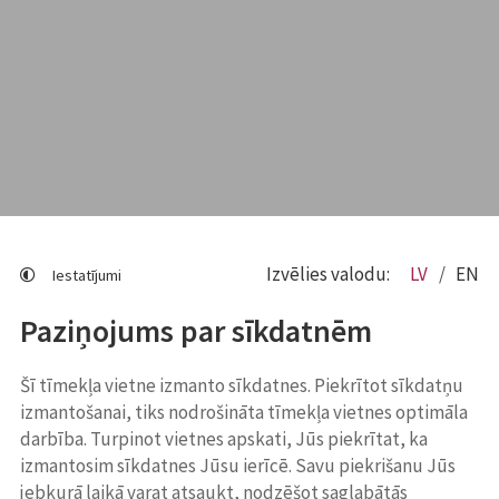
Izvēlies valodu:
LV
EN
Iestatījumi
Paziņojums par sīkdatnēm
Šī tīmekļa vietne izmanto sīkdatnes. Piekrītot sīkdatņu
izmantošanai, tiks nodrošināta tīmekļa vietnes optimāla
darbība. Turpinot vietnes apskati, Jūs piekrītat, ka
izmantosim sīkdatnes Jūsu ierīcē. Savu piekrišanu Jūs
jebkurā laikā varat atsaukt, nodzēšot saglabātās