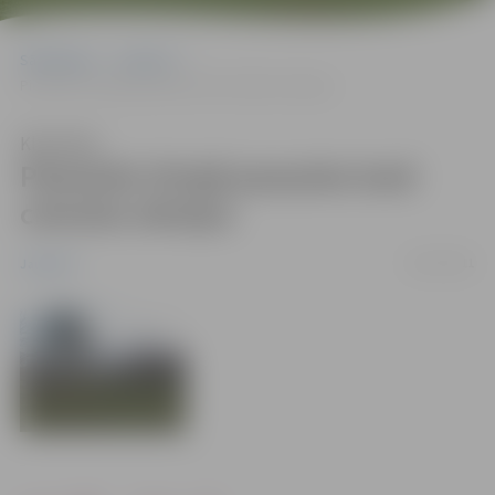
Sākumlapa
Jaunumi
Pieminēs Otrajā pasaules karā cietušos ebrejus
Klausīties
Pieminēs Otrajā pasaules karā
cietušos ebrejus
01/07/2011
Jaunumi