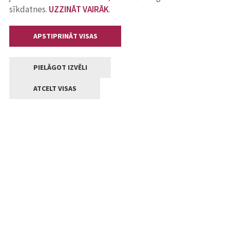
sīkdatnes.
UZZINĀT VAIRĀK
.
APSTIPRINĀT VISAS
PIELĀGOT IZVĒLI
ATCELT VISAS
Kontakti
Jelgavas valstpilsētas pašvaldība
Lielā iela 11, Jelgava, LV-3001