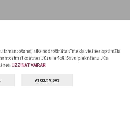
ņu izmantošanai, tiks nodrošināta tīmekļa vietnes optimāla
zmantosim sīkdatnes Jūsu ierīcē. Savu piekrišanu Jūs
atnes.
UZZINĀT VAIRĀK
.
I
ATCELT VISAS
Klientu apkalpošana