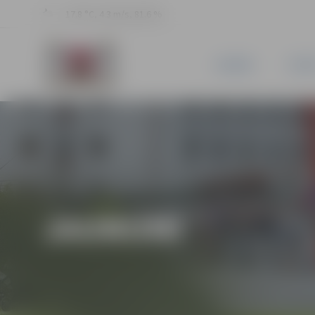
17.8 °C, 4.3 m/s, 81.6 %
JAUNUMI
PILSĒ
JAUNUMI