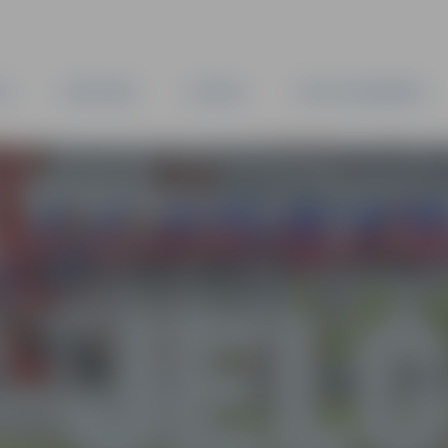
TA
PAŠVALDĪBA
IESTĀDES
KAPITĀLSABIEDRĪBAS