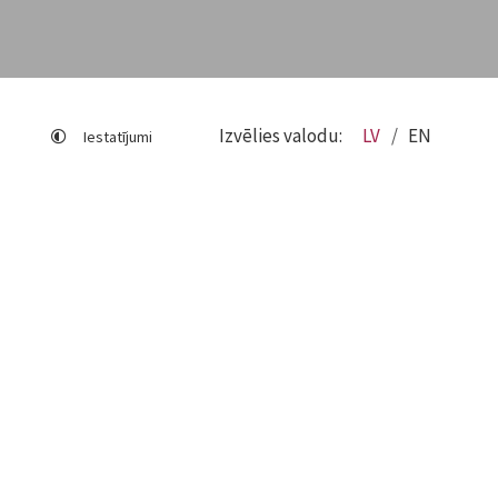
Izvēlies valodu:
LV
EN
Iestatījumi
Lapas karte