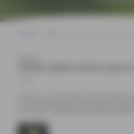
Sākumlapa
Jaunumi
Pilsētas labākie skolēni saņem atzinīb
Klausīties
Pilsētas labākie skolēni saņem a
Jaunumi
Ceturtdien, 24. maijā, pilsētas svētku laikā Jelgavas 
viņu vecāku pieņemšana pie Jelgavas pilsētas domes pr
101 skolēnam no dažādām pilsētas izglītības iestādē