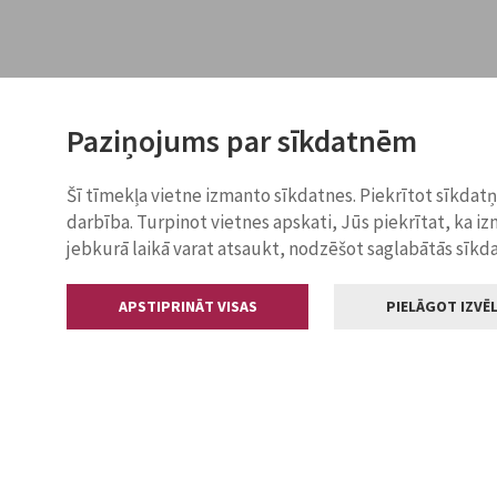
Paziņojums par sīkdatnēm
Šī tīmekļa vietne izmanto sīkdatnes. Piekrītot sīkdat
darbība. Turpinot vietnes apskati, Jūs piekrītat, ka i
jebkurā laikā varat atsaukt, nodzēšot saglabātās sīkd
APSTIPRINĀT VISAS
PIELĀGOT IZVĒL
Kontakti