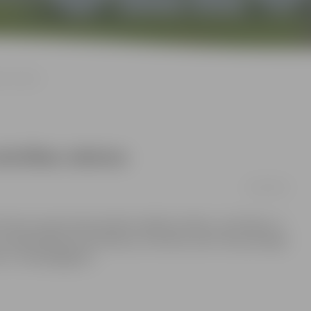
as rakstus
tzinības rakstus
25/05/2012
kultūras namā notika pilsētas labāko skolēnu, skolotāju un
iekšsēdētāja Andra Rāviņa. Atzinības raksti tika pasniegti
m un 74 pedagogiem.