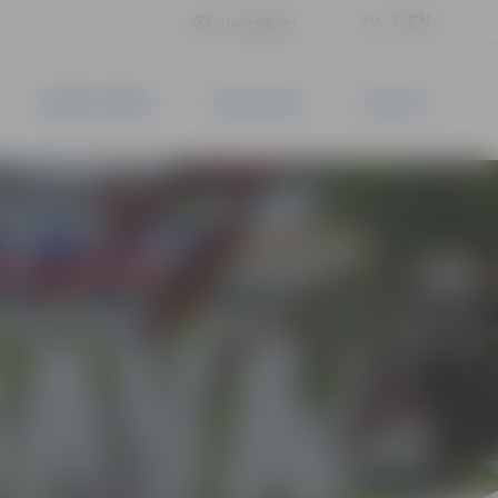
LV
EN
Iestatījumi
UZŅĒMĒJDARBĪBA
PAKALPOJUMI
KONTAKTI