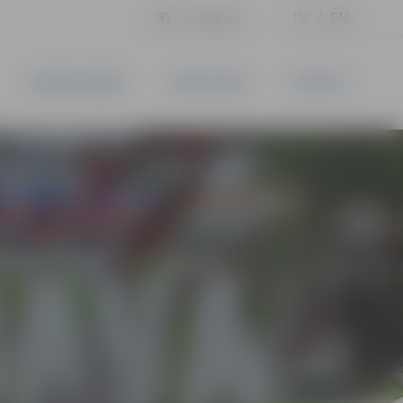
LV
EN
Iestatījumi
UZŅĒMĒJDARBĪBA
PAKALPOJUMI
KONTAKTI