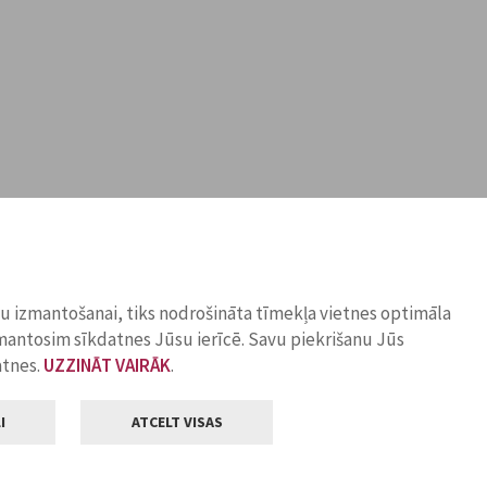
ņu izmantošanai, tiks nodrošināta tīmekļa vietnes optimāla
zmantosim sīkdatnes Jūsu ierīcē. Savu piekrišanu Jūs
atnes.
UZZINĀT VAIRĀK
.
I
ATCELT VISAS