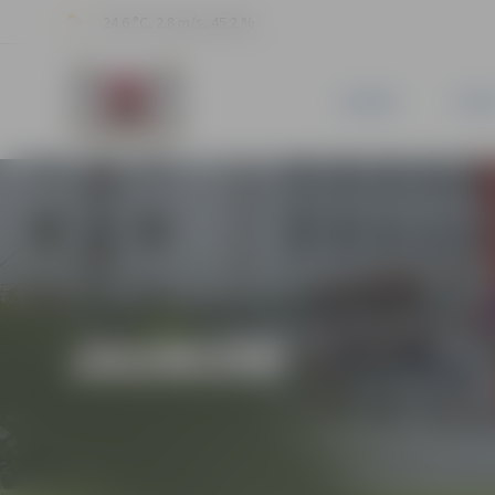
24.6 °C, 2.8 m/s, 45.2 %
JAUNUMI
PILSĒ
JAUNUMI