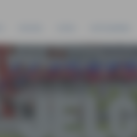
TA
PAŠVALDĪBA
IESTĀDES
KAPITĀLSABIEDRĪBAS