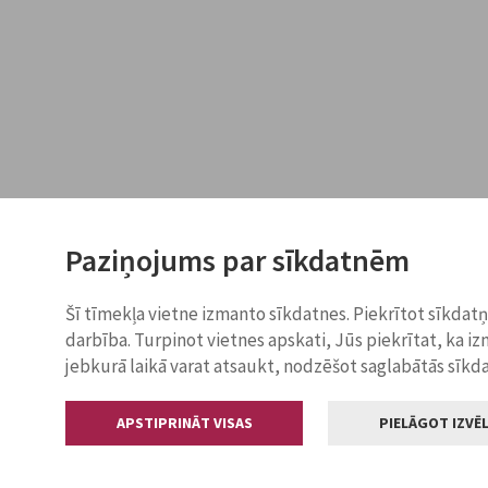
Paziņojums par sīkdatnēm
Šī tīmekļa vietne izmanto sīkdatnes. Piekrītot sīkdat
darbība. Turpinot vietnes apskati, Jūs piekrītat, ka i
jebkurā laikā varat atsaukt, nodzēšot saglabātās sīkd
APSTIPRINĀT VISAS
PIELĀGOT IZVĒL