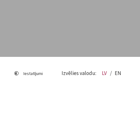
Izvēlies valodu:
LV
EN
Iestatījumi