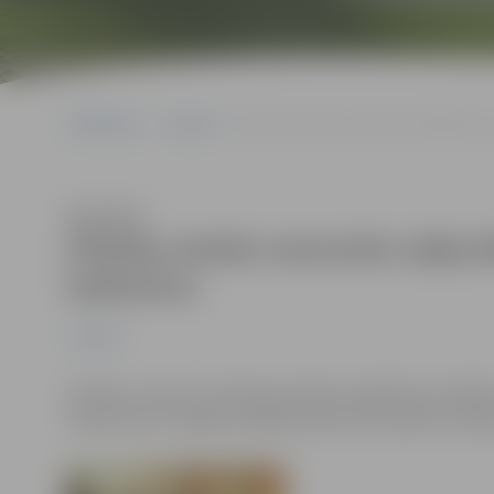
Sākumlapa
Jaunumi
Pilsētas skolās remontēs mājturības u
Klausīties
Pilsētas skolās remontēs mājtur
kabinetus
Jaunumi
Skolēnu vasaras brīvdienās pilsētas izglītības iestād
tūkstoši latu. Šogad vairākās skolās tiks sakārtoti māj