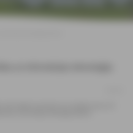
n informācijas tehnoloģiju kabinetus
ības un informācijas tehnoloģiju
20/06/2012
ēs notiks dažādi remontdarbi, kuru kopējā summa ir 275
turības un informācijas tehnoloģiju kabineti.