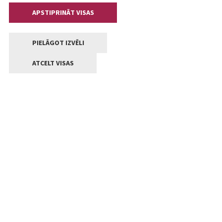
APSTIPRINĀT VISAS
PIELĀGOT IZVĒLI
ATCELT VISAS
Kontakti
Jelgavas valstpilsētas pašvaldība
Lielā iela 11, Jelgava, LV-3001
+371 63005522