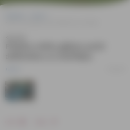
Sākumlapa
Jaunumi
Pilsētas svētku gājiens pulcē dalībniekus un skatītājus
Klausīties
Pilsētas svētku gājiens pulcē
dalībniekus un skatītājus
31/05/2010
Jaunumi
Drukāt
Dalīties