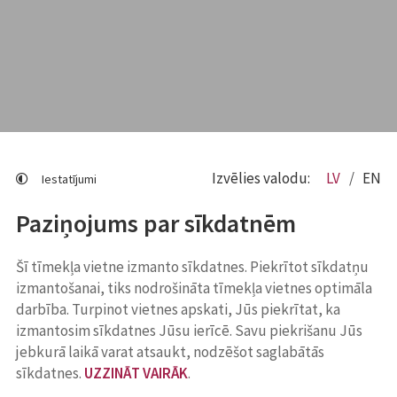
Izvēlies valodu:
LV
EN
Iestatījumi
Paziņojums par sīkdatnēm
Šī tīmekļa vietne izmanto sīkdatnes. Piekrītot sīkdatņu
izmantošanai, tiks nodrošināta tīmekļa vietnes optimāla
darbība. Turpinot vietnes apskati, Jūs piekrītat, ka
izmantosim sīkdatnes Jūsu ierīcē. Savu piekrišanu Jūs
jebkurā laikā varat atsaukt, nodzēšot saglabātās
sīkdatnes.
UZZINĀT VAIRĀK
.