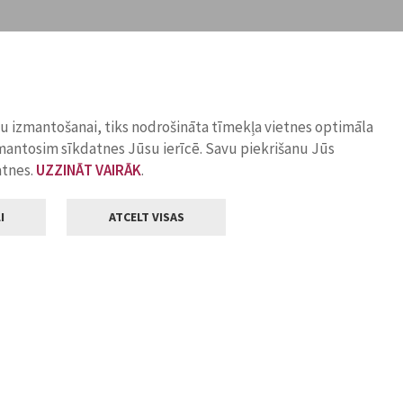
ņu izmantošanai, tiks nodrošināta tīmekļa vietnes optimāla
zmantosim sīkdatnes Jūsu ierīcē. Savu piekrišanu Jūs
atnes.
UZZINĀT VAIRĀK
.
I
ATCELT VISAS
Klientu apkalpošana
ilsētas pašvaldība
Darba laiks