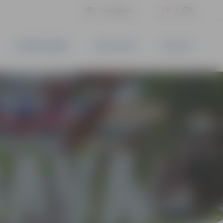
LV
EN
Iestatījumi
UZŅĒMĒJDARBĪBA
PAKALPOJUMI
KONTAKTI