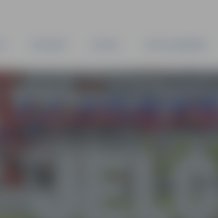
TA
PAŠVALDĪBA
IESTĀDES
KAPITĀLSABIEDRĪBAS