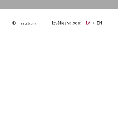
Izvēlies valodu:
LV
EN
Iestatījumi
Lapas karte
Viegli lasīt