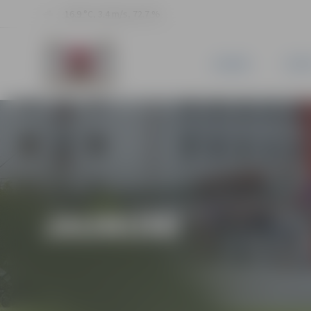
16.9 °C, 3.4 m/s, 72.7 %
JAUNUMI
PILSĒ
JAUNUMI