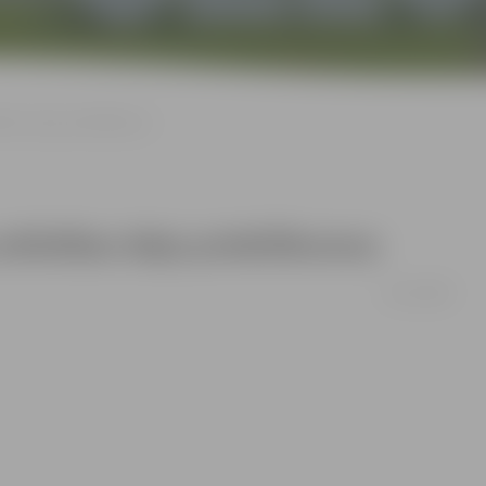
ības ideju priekšlikumus
ttīstības ideju priekšlikumus
02/12/2008