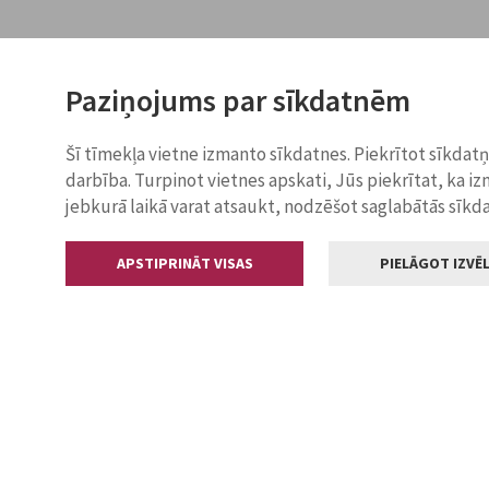
Paziņojums par sīkdatnēm
Šī tīmekļa vietne izmanto sīkdatnes. Piekrītot sīkdat
darbība. Turpinot vietnes apskati, Jūs piekrītat, ka i
jebkurā laikā varat atsaukt, nodzēšot saglabātās sīkd
APSTIPRINĀT VISAS
PIELĀGOT IZVĒL
Kontakti
Jelgavas valstp