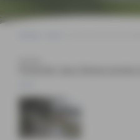
Sākumlapa
Jaunumi
Prezentēs Jāņa Čakstes bulvāra attīst
Klausīties
Prezentēs Jāņa Čakstes bulvāra a
Jaunumi