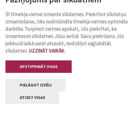
Šī tīmekļa vietne izmanto sīkdatnes. Piekrītot sīkdatņu
izmantošanai, tiks nodrošināta tīmekļa vietnes optimāla
darbība. Turpinot vietnes apskati, Jūs piekrītat, ka
izmantosim sīkdatnes Jūsu ierīcē. Savu piekrišanu Jūs
jebkurā laikā varat atsaukt, nodzēšot saglabātās
sīkdatnes.
UZZINĀT VAIRĀK
.
APSTIPRINĀT VISAS
PIELĀGOT IZVĒLI
ATCELT VISAS