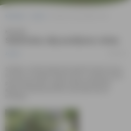
Sākumlapa
Jaunumi
Sakārtotas vēja postījumu vietas
Klausīties
Sakārtotas vēja postījumu vietas
18/06/2012
Jaunumi
Svētdien, 17.jūnijā Jelgavā tika reģistrēts vējš ar ātrumu
līdz 18m/s, kas izgāzis vairākus kokus un pārrāvis strāvas
padeves gaisa līnijas. Jelgavas pilsētas pašvaldības
aģentūra «Pilsētsaimniecība» stiprā vēja sekas jau
likvidējuši.