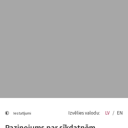
Izvēlies valodu:
LV
EN
Iestatījumi
Paziņojums par sīkdatnēm