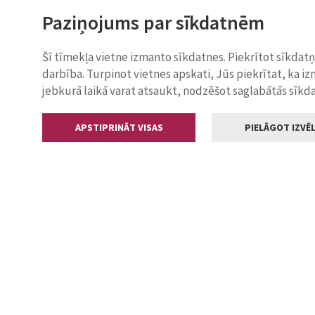
Paziņojums par sīkdatnēm
Šī tīmekļa vietne izmanto sīkdatnes. Piekrītot sīkdat
darbība. Turpinot vietnes apskati, Jūs piekrītat, ka i
jebkurā laikā varat atsaukt, nodzēšot saglabātās sīkd
APSTIPRINĀT VISAS
PIELĀGOT IZVĒL
Kontakti
Jelgavas valstp
Lielā iela 11
+371 630055