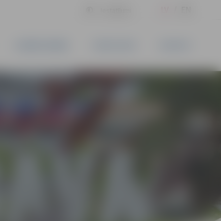
LV
EN
Iestatījumi
UZŅĒMĒJDARBĪBA
PAKALPOJUMI
KONTAKTI