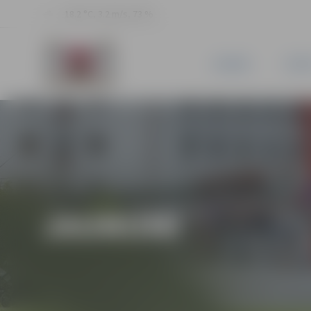
18.2 °C, 3.2 m/s, 73 %
JAUNUMI
PILSĒ
JAUNUMI