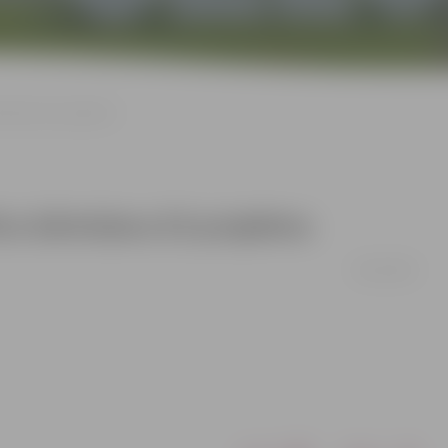
rtošanu ES projektos
īvu kārtošanu ES projektos
09/12/2010