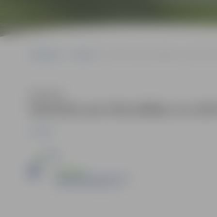
Sākumlapa
Jaunumi
Seminārs par lietvedības un arhīvu kā
Klausīties
Seminārs par lietvedības un arh
Jaunumi