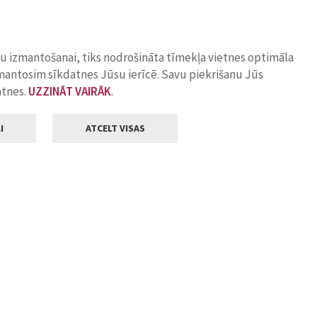
ņu izmantošanai, tiks nodrošināta tīmekļa vietnes optimāla
zmantosim sīkdatnes Jūsu ierīcē. Savu piekrišanu Jūs
atnes.
UZZINĀT VAIRĀK
.
I
ATCELT VISAS
Klientu apkalpošana
ilsētas pašvaldība
Darba laiks
, Jelgava, LV-3001
Pirmdienās
8.00 - 18.00
Otrdienās
8.00 - 17.00
22
Trešdienās
8.00 - 17.00