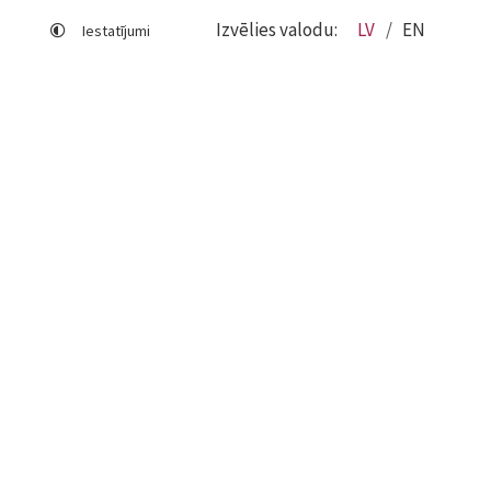
Izvēlies valodu:
LV
EN
Iestatījumi
Lapas karte
Viegli lasīt
Sociālo mediju lietošana
Sīkdatņu izmantošana