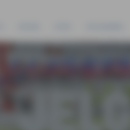
TA
PAŠVALDĪBA
IESTĀDES
KAPITĀLSABIEDRĪBAS