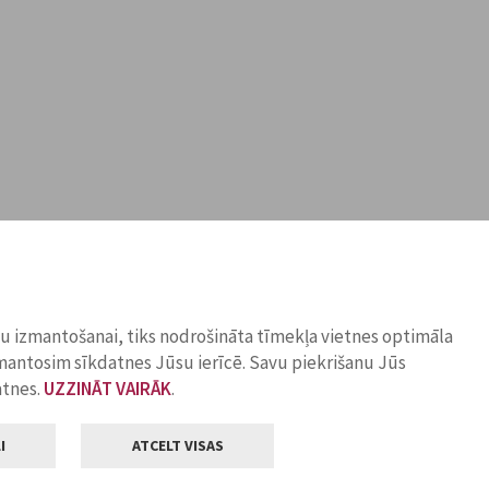
ņu izmantošanai, tiks nodrošināta tīmekļa vietnes optimāla
zmantosim sīkdatnes Jūsu ierīcē. Savu piekrišanu Jūs
atnes.
UZZINĀT VAIRĀK
.
I
ATCELT VISAS