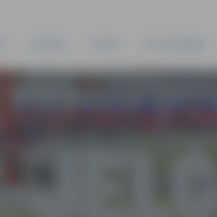
TA
PAŠVALDĪBA
IESTĀDES
KAPITĀLSABIEDRĪBAS