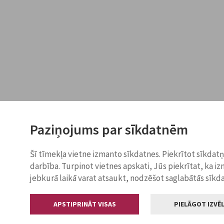
Paziņojums par sīkdatnēm
Šī tīmekļa vietne izmanto sīkdatnes. Piekrītot sīkdat
darbība. Turpinot vietnes apskati, Jūs piekrītat, ka i
jebkurā laikā varat atsaukt, nodzēšot saglabātās sīkd
APSTIPRINĀT VISAS
PIELĀGOT IZVĒL