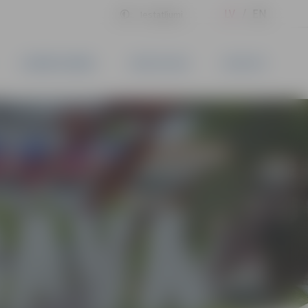
LV
EN
Iestatījumi
UZŅĒMĒJDARBĪBA
PAKALPOJUMI
KONTAKTI