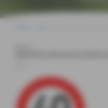
Sākumlapa
Jaunumi
Septembra sākumā pie skolām ierobe
Klausīties
Septembra sākumā pie skolām i
Jaunumi