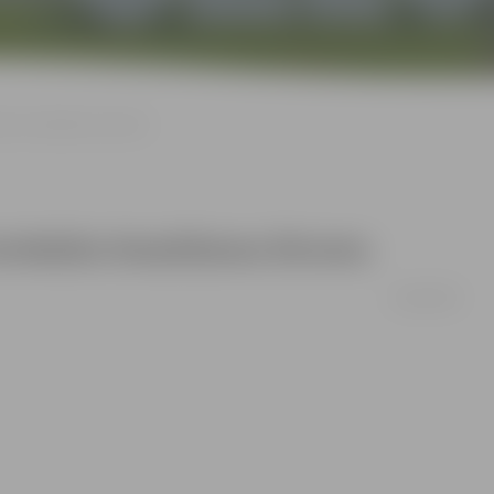
žos braukšanas ātrumu
erobežos braukšanas ātrumu
26/08/2008