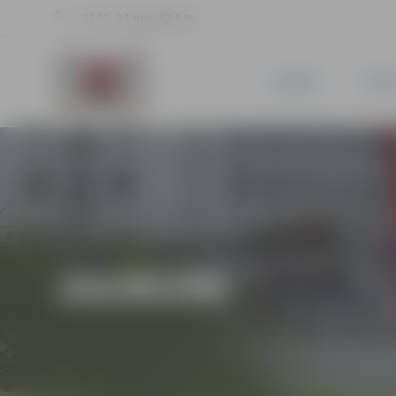
22 °C, 2.1 m/s, 63.5 %
JAUNUMI
PILSĒ
JAUNUMI