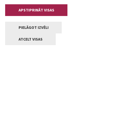
APSTIPRINĀT VISAS
PIELĀGOT IZVĒLI
ATCELT VISAS
Kontakti
Jelgavas valstpilsētas pašvaldība
Lielā iela 11, Jelgava, LV-3001
+371 63005522