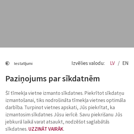
Izvēlies valodu:
LV
EN
Iestatījumi
Paziņojums par sīkdatnēm
Šī tīmekļa vietne izmanto sīkdatnes. Piekrītot sīkdatņu
izmantošanai, tiks nodrošināta tīmekļa vietnes optimāla
darbība. Turpinot vietnes apskati, Jūs piekrītat, ka
izmantosim sīkdatnes Jūsu ierīcē. Savu piekrišanu Jūs
jebkurā laikā varat atsaukt, nodzēšot saglabātās
sīkdatnes.
UZZINĀT VAIRĀK
.