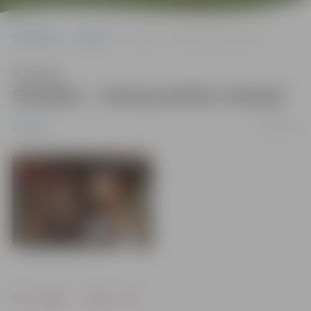
Sākumlapa
Jaunumi
Sestdien – Ziemassvētku tirdziņš
Klausīties
Sestdien – Ziemassvētku tirdziņš
16/12/2010
Jaunumi
Drukāt
Dalīties