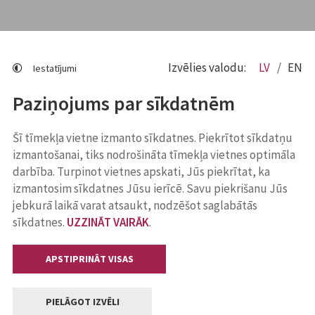
Izvēlies valodu:
LV
EN
Iestatījumi
Paziņojums par sīkdatnēm
Šī tīmekļa vietne izmanto sīkdatnes. Piekrītot sīkdatņu
izmantošanai, tiks nodrošināta tīmekļa vietnes optimāla
darbība. Turpinot vietnes apskati, Jūs piekrītat, ka
izmantosim sīkdatnes Jūsu ierīcē. Savu piekrišanu Jūs
jebkurā laikā varat atsaukt, nodzēšot saglabātās
sīkdatnes.
UZZINĀT VAIRĀK
.
APSTIPRINĀT VISAS
PIELĀGOT IZVĒLI