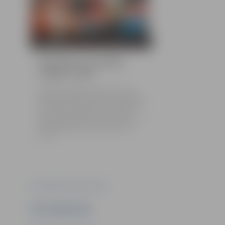
57 bildes
Ātrumlaivu sacensības
Jelgavā | 2024
Jelgavā aizvadīts Latvijas ātrumlaivu
čempionāta pēdējais posms, kas pulcēja
braucējus no Latvijas, Lietuvas, Igaunijas
un Somijas. Pašmāju klubu “Paisums”
pārstāvēja četri braucēji, un visi kāpa uz
goda pjedestāla. Foto: Sporta servisa
centrs
Foto: Sporta servisa centrs
Ziņu sagatavoja