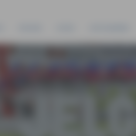
TA
PAŠVALDĪBA
IESTĀDES
KAPITĀLSABIEDRĪBAS