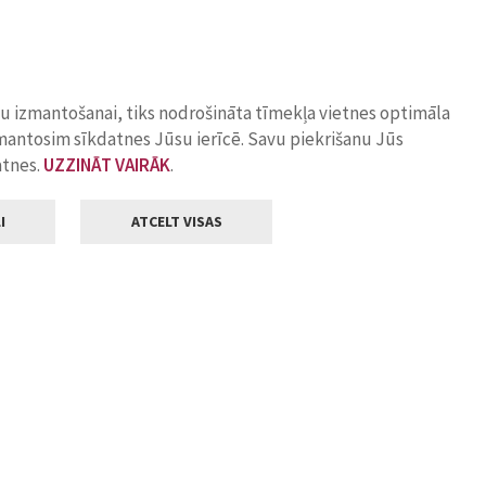
ņu izmantošanai, tiks nodrošināta tīmekļa vietnes optimāla
zmantosim sīkdatnes Jūsu ierīcē. Savu piekrišanu Jūs
atnes.
UZZINĀT VAIRĀK
.
I
ATCELT VISAS
Klientu apkalpošana
ilsētas pašvaldība
Darba laiks
, Jelgava, LV-3001
Pirmdienās
8.00 - 18.00
Otrdienās
8.00 - 17.00