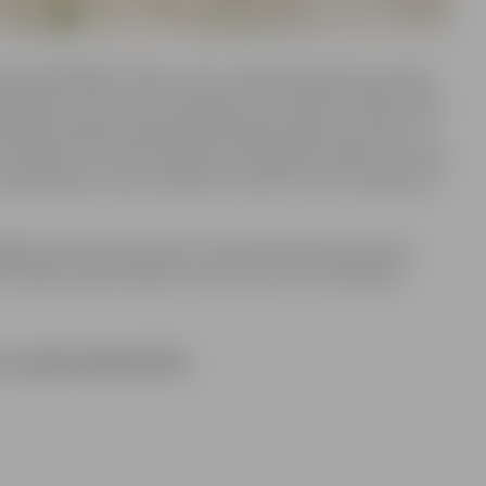
lasē RN2000 izcīnīja 2. vietu, Valdis Kuķalks laivu klasē
0 izcīnīja 1. vietu, Ivans Lebedevs laivu klasē JT250 izcīnīja
 nedaudz ieilga, jo bija sabraukuši ļoti daudz braucēju. Uz
čempioni, un mūsu Aigaram arī bija gods stāties uz starta
Igaunijas un viņu uzveikt un izcīnīt 1. vietu. Domāju, ka
uvākajās dienās būs apkopots čempionāta kopsavilkums.
umlaivu piloti dosies uz Lietuvu, jo tur norisināsies
 ar goda pjedestālu