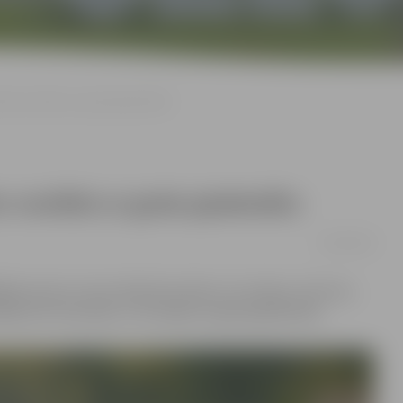
nātu noslēdz ar goda pjedestālu
 noslēdz ar goda pjedestālu
01/09/2024
ais posms, kas pulcēja braucējus no Latvijas, Lietuvas,
ja četri braucēji, un visi kāpa uz goda pjedestāla.