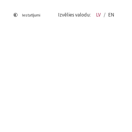
Izvēlies valodu:
LV
EN
Iestatījumi
Lapas karte
Viegli lasīt
Sociālo mediju lietošana