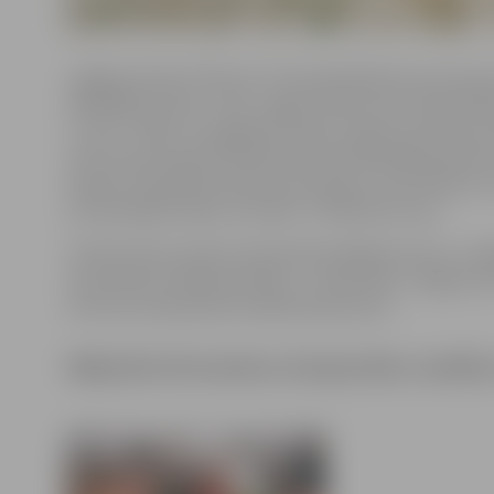
Jelgavas kluba “Paisums” braucējs Mārtiņš Lauss laivu k
FRN1000 izcīnīja 1. vietu, Aigars Goliats laivu klasē F50
3. vietu. “Šķiet, viss gāja pēc plāna, lai gan sacensības
mūsu posmu bija ieradušies pat daudzkārtēji pasaules 
kopā ar trīskārtēju pasaules čempionu, Erko Abramu no 
arī skatītājiem bija, ko redzēt,” tā Mārtiņš Lauss.
Tā kā šis bija Latvijas čempionāta pēdējais posms, t
Savukārt jau nākamsestdien, 7. septembrī, Jelgavas ātr
Lietuvas čempionāta noslēdzošais posms.
Mājinieki ātrumlaivu čempionātu noslēdz