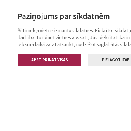
Paziņojums par sīkdatnēm
Šī tīmekļa vietne izmanto sīkdatnes. Piekrītot sīkdat
darbība. Turpinot vietnes apskati, Jūs piekrītat, ka i
jebkurā laikā varat atsaukt, nodzēšot saglabātās sīkd
APSTIPRINĀT VISAS
PIELĀGOT IZVĒL
Kontakti
Jelgavas valstp
Lielā iela 11