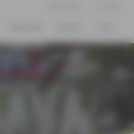
LV
EN
Iestatījumi
UZŅĒMĒJDARBĪBA
PAKALPOJUMI
KONTAKTI