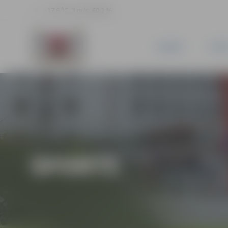
17.6 °C, 3 m/s, 60.2 %
JAUNUMI
PILSĒ
SPORTS