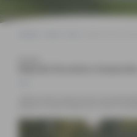
Sākumlapa
Jaunumi
Sports
Mājinieki ātrumlaivu čempio
Klausīties
Mājinieki ātrumlaivu čempionātu
Sports
Jelgavā aizvadīts Latvijas ātrumlaivu čempionāta pēdēj
Igaunijas un Somijas. Pašmāju klubu “Paisums” pārstāvē