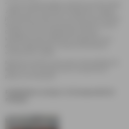
“Treneres Anželikas Paegles audzēkne Eva Hoļme laboja
Jelgavas rekordu 100 metros brīvajā stilā 11–12 gadus
jauno meiteņu konkurencē ar rezultātu 1:02,13 minūtes.
Savukārt treneres Astras Ozoliņas audzēknis Jaroslavs
Orbidāns pirmo reizi izpildīja Sporta meistara
kandidāta normatīvu 200 metros brīvajā stilā, veicot
distanci 2:00,30 minūtēs,” informē JSPS direktora
vietnieks Aldis Trukšāns.
Nākamās sacensības, kurās startēs JSPS peldētāji, būs
Rīgas kauss, kas vienlaikus būs arī Latvijas kausa 5.
posms, 9. un 10. februārī.
Peldētājiem Latvijas U-18 čempionātā 20
medaļas