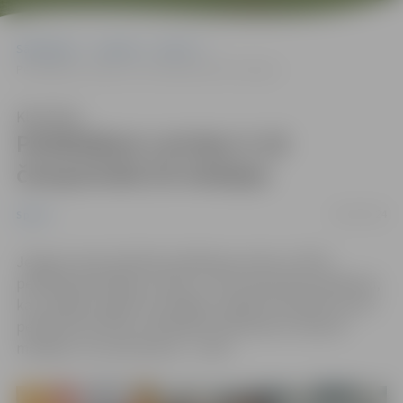
Sākumlapa
Jaunumi
Sports
Peldētājiem Latvijas U-18 čempionātā 20 medaļas
Klausīties
Peldētājiem Latvijas U-18
čempionātā 20 medaļas
29/01/2024
Sports
Jelgavas Specializētās peldēšanas skolas (JSPS)
peldētāji piedalījās Latvijas U-18 čempionātā peldēšanā,
kas nedēļas nogalē norisinājās Liepājas Olimpiskā centra
peldbaseinā. Mūsu peldētāji čempionāta izcīnīja 20
medaļas, no kurām piecas – zelta.