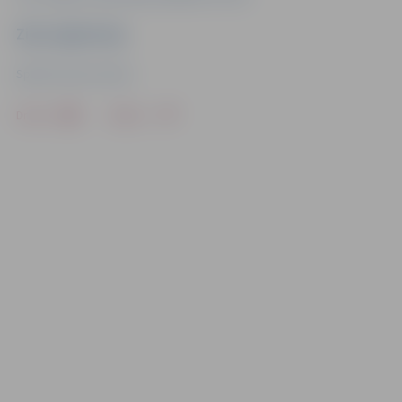
Ziņu sagatavoja
Sporta servisa centrs
Drukāt
Dalīties