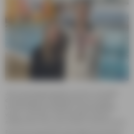
JSPS čempionātā pārstāvēja 27 sportisti. Sacensībās
drīkstēja piedalīties 2006. gadā dzimuši un jaunāki
Latvijas Peldēšanas federācijas licencēti peldētāji ar
vismaz 2. sporta klasi. JSPS sacensībās izcīnīja 20
medaļas: piecas zelta, sešas sudraba un deviņas bronzas.
Pirmo vietu čempionātā izcīnīja Krišjānis Rozenbilds 50