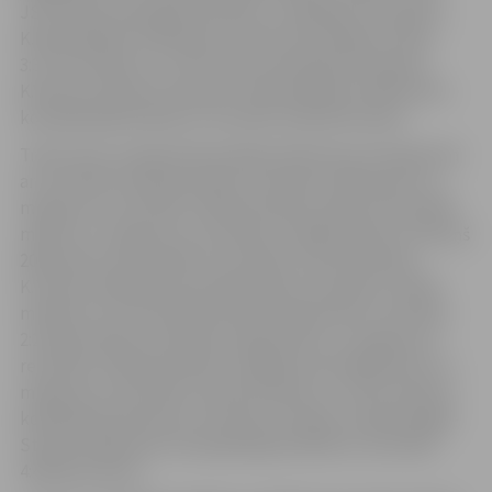
JSPS zēnu komandai (K.Vilciņš, J.Orbidāns, R.Sondors,
K.Rozenbilds) 4×100 metru brīvā stila stafetē ar laiku
3:37,75 minūtes un JSPS zēnu komandai (R.Sondors,
K.Vilciņš, Artjoms Fomenko, K.Rozenbilds) 4×100 metru
kompleksajā stafetē ar rezultātu 4:01,69 minūtes.
Trešo vietu izcīnīja K.Rozenbilds 100 metros brīvajā stilā
ar rezultātu 53,05 sekundes, R.Sondors 100 metros uz
muguras ar rezultātu 1:00,16 minūtes, Reinis Vilciņš 200
metros uz muguras ar rezultātu 2:14,99 minūtes, K.Vilciņš
200 metros tauriņstilā ar rezultātu 2:25,42 minūtes,
K.Zinoviča 100 metros brīvajā stilā ar rezultātu 1:01,64
minūtes, A.Fortele 200 metros brīvajā stilā ar rezultātu
2:21,82 minūtes, A.Geraseva 100 metros uz muguras ar
rezultātu 1:09,26 minūtes, Vitālija Kuzina 200 metros uz
muguras ar rezultātu 2:31,92 minūtes un JSPS meiteņu
komanda (K.Zinoviča, A.Fortele, E.Hoļme, Sofija Vanaga-
Stūre) 4×100 metru kompleksajā stafetē ar rezultātu
4:44,38 minūtes.