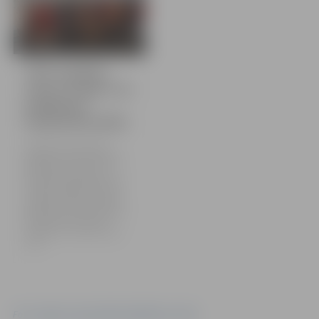
12 bildes
JSPS audzēkņu
starts Latvijas U-18
peldēšanas
čempionātā (2024)
Jelgavas Specializētās
peldēšanas skolas peldētāji
piedalījās Latvijas U-18
čempionātā peldēšanā, kas
nedēļas nogalē norisinājās
Liepājas Olimpiskā centra
peldbaseinā. Mūsu peldētāji
čempionāta izcīnīja 20
medaļas, no kurām piecas –
zelta.
Foto: Jelgavas Specializētā peldēšanas skola