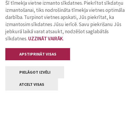
Šī tīmekļa vietne izmanto sīkdatnes. Piekrītot sīkdatņu
izmantošanai, tiks nodrošināta tīmekļa vietnes optimāla
darbība. Turpinot vietnes apskati, Jūs piekrītat, ka
izmantosim sīkdatnes Jūsu ierīcē. Savu piekrišanu Jūs
jebkurā laikā varat atsaukt, nodzēšot saglabātās
sīkdatnes.
UZZINĀT VAIRĀK
.
APSTIPRINĀT VISAS
PIELĀGOT IZVĒLI
ATCELT VISAS