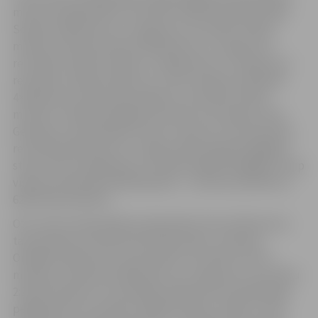
metros brīvajā stilā ar rezultātu 24,05 sekundes, Rūdis
Sondors 200 metros uz muguras ar rezultātu 2:09,21
minūte, Kristīne Zinoviča 100 metros uz muguras ar
rezultātu 1:04,07 minūtes un 200 metros uz muguras ar
rezultātu 2:24,02 minūtes un JSPS meiteņu komanda
4×100 metru brīvā stila stafetē ar rezultātu 4:10,62
minūtes. Stafetē peldēja K.Zinoviča, Eva Hoļme, Anna
Geraseva un Anastasija Fortele. Jāuzsver, ka K.Zinovičas
rezultāts 100 metros uz muguras bija augstvērtīgākais
starp JSPS audzēkņiem un trešais augstvērtīgākais starp
visiem čempionāta dalībniekiem – tas tika novērtēts ar
628 FINA punktiem.
Otro vietu čempionātā izcīnīja Kārlis Vilciņš 100 metros
tauriņstilā ar rezultātu 58,70 sekundes, Jaroslavs
Orbidāns 200 metros tauriņstilā ar rezultātu 2:23,73
minūtes, A.Geraseva 200 metros uz muguras ar rezultātu
2:29,79 minūtes un Una Millere 200 metru kompleksajā
peldējumā ar rezultātu 2:40,90 minūtes. Tāpat 2. vieta