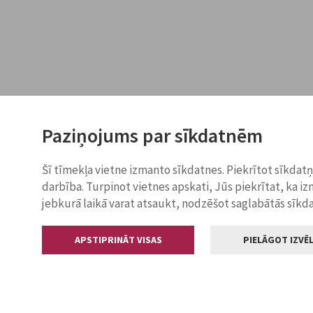
Paziņojums par sīkdatnēm
Šī tīmekļa vietne izmanto sīkdatnes. Piekrītot sīkdat
darbība. Turpinot vietnes apskati, Jūs piekrītat, ka i
jebkurā laikā varat atsaukt, nodzēšot saglabātās sīkd
APSTIPRINĀT VISAS
PIELĀGOT IZVĒL