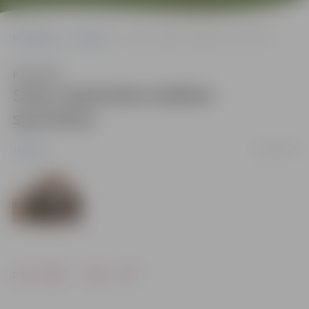
Sākumlapa
Jaunumi
Sveic septembra labākos sportistus
Klausīties
Sveic septembra labākos
sportistus
26/10/2010
Jaunumi
Drukāt
Dalīties