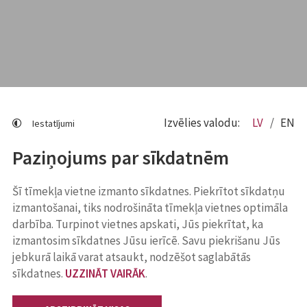
Izvēlies valodu:
LV
EN
Iestatījumi
Paziņojums par sīkdatnēm
Šī tīmekļa vietne izmanto sīkdatnes. Piekrītot sīkdatņu
izmantošanai, tiks nodrošināta tīmekļa vietnes optimāla
darbība. Turpinot vietnes apskati, Jūs piekrītat, ka
izmantosim sīkdatnes Jūsu ierīcē. Savu piekrišanu Jūs
jebkurā laikā varat atsaukt, nodzēšot saglabātās
sīkdatnes.
UZZINĀT VAIRĀK
.