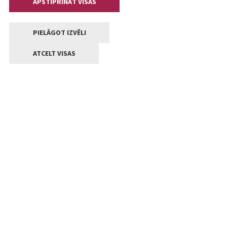
APSTIPRINĀT VISAS
PIELĀGOT IZVĒLI
ATCELT VISAS
Kontakti
Jelgavas valstpilsētas pašvaldība
Lielā iela 11, Jelgava, LV-3001
+371 63005522
pasts@jelgava.lv