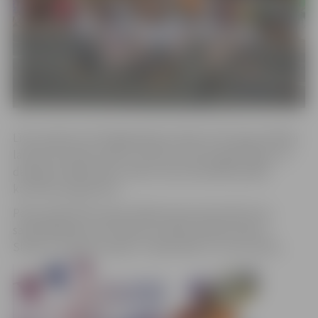
Līdz pulksten 15 Krišjāņa Barona ielā un Hercoga Jēkaba
laukumā notiek svētku tirdziņš, tūrisma gadatirgus un
darbojas mākslinieku skvērs, kā arī baudāma plaša
kultūras programma.
Pēcpusdienā Hercoga Jēkaba laukumā notiks koru
sadziedāšanās, bet vakarā uzstāsies brāļi Auzāni ar
Slaveno Jersikas orķestri, “Apvedceļš” un Ivo Fomins.