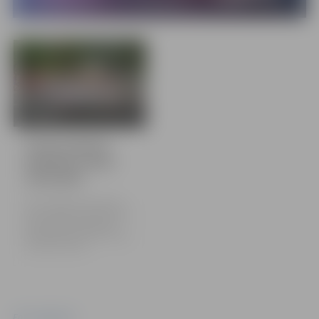
23 bildes
Svinam pilsētas
dzimšanas dienu
25.05.2024.
Svinot Jelgavas dzimšanas
dienu, šodien dienas pirmajā
pusē dažādas aktivitātes
iedzīvotājus pulcēja Hercoga
Jēkaba laukumā.
Foto: Jelgava.lv