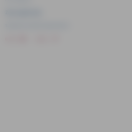
Ziņu sagatavoja
Sabiedrisko attiecību departaments
Drukāt
Dalīties