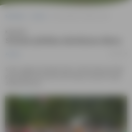
Sākumlapa
Jaunumi
Svinam pilsētas dzimšanas dienu
Klausīties
Svinam pilsētas dzimšanas dienu
25/05/2024
Jaunumi
Svinot Jelgavas dzimšanas dienu, šodien dienas pirmajā
pusē dažādas aktivitātes iedzīvotājus pulcēja Hercoga
Jēkaba laukumā.