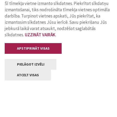
Šī tīmekļa vietne izmanto sīkdatnes. Piekrītot sīkdatņu
izmantošanai, tiks nodrošināta tīmekļa vietnes optimāla
darbība. Turpinot vietnes apskati, Jūs piekrītat, ka
izmantosim sīkdatnes Jūsu ierīcē. Savu piekrišanu Jūs
jebkurā laikā varat atsaukt, nodzēšot saglabātās
sīkdatnes.
UZZINĀT VAIRĀK
.
APSTIPRINĀT VISAS
PIELĀGOT IZVĒLI
ATCELT VISAS