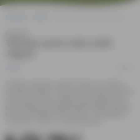
Sākumlapa
Jaunumi
Tehnisko sporta veidu svētki Jelgavā
Klausīties
Tehnisko sporta veidu svētki
Jelgavā
14/08/2012
Jaunumi
Svētdien, 19.augustā, pulksten 10 sporta un atpūtas
kompleksā "Rullītis" interesenti tiek aicināti uz Tehnisko
sporta veidu svētkiem Jelgavā, kur gan dalībniekiem,
gan skatītājiem būs iespēja piedalīties tādās disciplīnās
kā "Auto orientēšanās", Ātruma aplis", "Mini dragreiss",
"Skill drifts", "Drifts" un "Auto izdzīvošana".