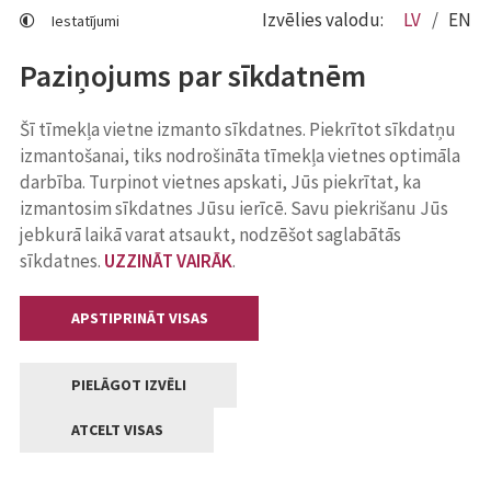
Izvēlies valodu:
LV
EN
Iestatījumi
Paziņojums par sīkdatnēm
Šī tīmekļa vietne izmanto sīkdatnes. Piekrītot sīkdatņu
izmantošanai, tiks nodrošināta tīmekļa vietnes optimāla
darbība. Turpinot vietnes apskati, Jūs piekrītat, ka
izmantosim sīkdatnes Jūsu ierīcē. Savu piekrišanu Jūs
jebkurā laikā varat atsaukt, nodzēšot saglabātās
sīkdatnes.
UZZINĀT VAIRĀK
.
APSTIPRINĀT VISAS
PIELĀGOT IZVĒLI
ATCELT VISAS