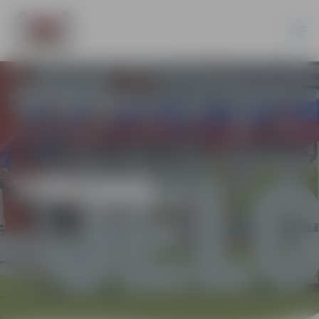
TŪRISMS