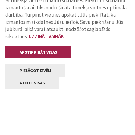
Šī tīmekļa vietne izmanto sīkdatnes. Piekrītot sīkdatņu
izmantošanai, tiks nodrošināta tīmekļa vietnes optimāla
darbība. Turpinot vietnes apskati, Jūs piekrītat, ka
izmantosim sīkdatnes Jūsu ierīcē. Savu piekrišanu Jūs
jebkurā laikā varat atsaukt, nodzēšot saglabātās
sīkdatnes.
UZZINĀT VAIRĀK
.
APSTIPRINĀT VISAS
PIELĀGOT IZVĒLI
ATCELT VISAS