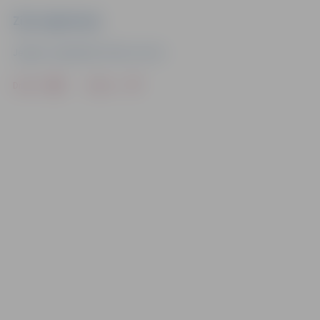
Ziņu sagatavoja
Jelgavas reģionālais Tūrisma centrs
Drukāt
Dalīties