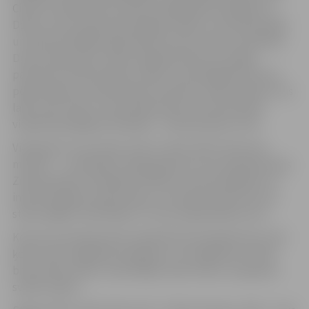
Cienot mūzikas instrumentu akadēmisko skanējumu,
Dārta un Ieva vēlas klausītājiem atklāt, cik daudzpusīgi
un žanriski dažādi spēj skanēt šī instrumentu savienība.
Dueta repertuāru veido orģinālmūzika, ko izdaiļo
pasaules mūzikas pērles, sākot no prelūdijām līdz pat
popmūzikas un rokmūzikas motīviem. Gada izskaņa ir tas
laiks, kad “Infini” aicina ieklausīties instrumentiem
vispiestāvošākajās vibrācijās – Ziemassvētku notīs.
Viesojoties Tornī, ķeltu arfa un čells radīs “Klusuma
mūziku” – melodiski svinīgu gaisotni, kurā atpazīstamas
Ziemassvētku melodijas savīsies ar dueta apdarēm un
improvizācijām, ļaujot sajust, cik skaisti skan klusums
starp stīgām, klausītāju un Torņa majestātisko auru.
Koncerts aicinās ļauties meditatīvam baudījumam, kad
ķeltu arfas maģiskais skanējums, sarunājoties ar čella
brīnumaino mieru, klausītājos raisot mīļu un sapņainu
svētku sajūtu.