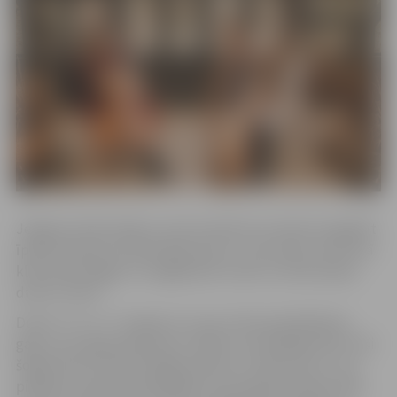
Jelgavas iedzīvotāji un viesi aicināti otro adventi sagaidīt
īpašā noskaņā tuvāk debesjumam, Torņa skatu laukumā
klausoties liegās un maigās ķeltu arfas un čella skaņas
dueta “Infini”.
Duets “I n f i n i” lepojas ar nu jau trešo pastāvēšanas
gadu, kas izgaismojis jaunu cēlienu muzikālajā ceļā. Tieši
šogad duets izdevis debijas albumu “Sekvences”, kas
pieejams visās populārākajās straumēšanas platformās.