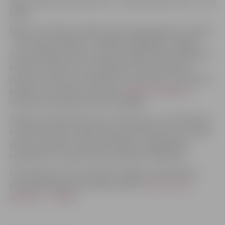
Stīgu skaņas radīs: ķeltu arfa – Dārta Zvanere, čells – Ieva
Buiķe.
Biļešu cena 28 eiro, bērniem līdz septiņu gadu vecumam
– bez maksas. Biļetes ir iespējams iegādāties Jelgavas
Sv.Trīsvienības baznīcas torņa pirmajā stāvā otrdienās no
pulksten 10 līdz 18, no trešdienas līdz sestdienai no
pulksten 10 līdz 20, svētdienās no pulksten 11 līdz 18 vai
piesakot rezervāciju pa epastu
tic@tornis.jelgava.lv
.
Vairāk informācijas pa tālruni 63005447.
Pasākuma laikā notiks foto uzņemšana un/ vai filmēšana
ar mērķi informēt sabiedrību par aktivitātes norisi, kā arī
arhīva uzkrāšanas, dokumentēšanas, saglabāšanas
vajadzībām un publicitātes materiālu veidošanai.
Informācija par datu apstrādi Jelgavas valstspilsētas
pašvaldībā pieejama tīmekļa vietnē:
Personas datu
apstrāde – Jelgava