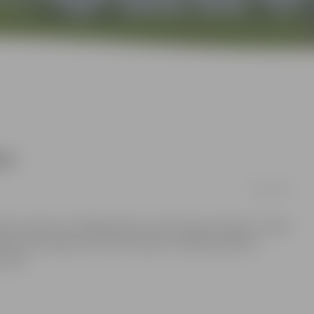
na
12/06/2012
edrīšu remonts ar sīkšķembām un bitumena emulsiju notiek
 tās tiek labotas ar karsto asfaltu. Vairākas pilsētas
vielu.