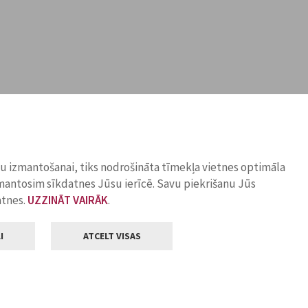
ņu izmantošanai, tiks nodrošināta tīmekļa vietnes optimāla
zmantosim sīkdatnes Jūsu ierīcē. Savu piekrišanu Jūs
atnes.
UZZINĀT VAIRĀK
.
I
ATCELT VISAS