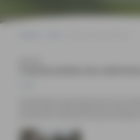
Sākumlapa
Jaunumi
Turpinās pilsētas ielu sakārtošana
Klausīties
Turpinās pilsētas ielu sakārtoša
Jaunumi
Šonedēļ pilsētā turpinās asfalta bedrīšu remonti. B
Lietuvas šosejā, savukārt Staļģenes ielā un Kārniņu ceļā
grantētās ielas ir apstrādātas ar putekļus absorbējošu 