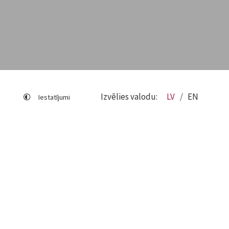
Izvēlies valodu:
LV
EN
Iestatījumi