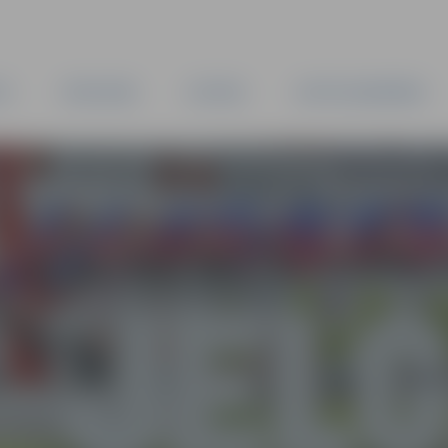
TA
PAŠVALDĪBA
IESTĀDES
KAPITĀLSABIEDRĪBAS