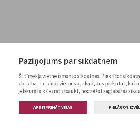
Paziņojums par sīkdatnēm
Šī tīmekļa vietne izmanto sīkdatnes. Piekrītot sīkdat
darbība. Turpinot vietnes apskati, Jūs piekrītat, ka i
jebkurā laikā varat atsaukt, nodzēšot saglabātās sīkd
APSTIPRINĀT VISAS
PIELĀGOT IZVĒL