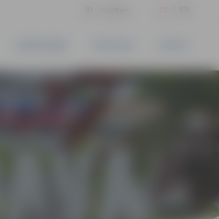
LV
EN
Iestatījumi
UZŅĒMĒJDARBĪBA
PAKALPOJUMI
KONTAKTI