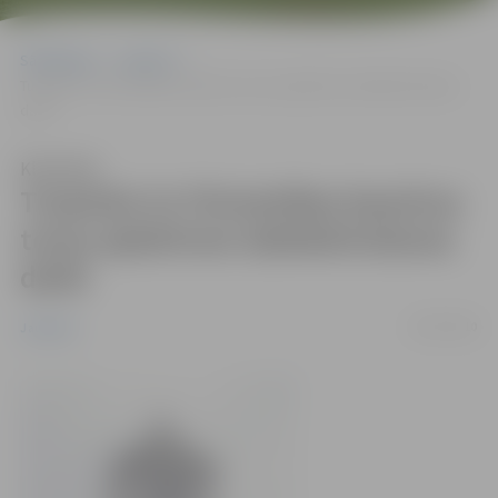
Sākumlapa
Jaunumi
Turpinās Sv.Trīsvienības baznīcas torņa apkārtnes labiekārtošanas
darbi
Klausīties
Turpinās Sv.Trīsvienības baznīcas
torņa apkārtnes labiekārtošanas
darbi
19/07/2010
Jaunumi