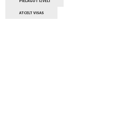
PIELĀGOT IZVĒLI
ATCELT VISAS
Kontakti
Jelgavas valstpilsētas pašvaldība
Lielā iela 11, Jelgava, LV-3001
+371 63005522
pasts@jelgava.lv
Klientu apkalpošana