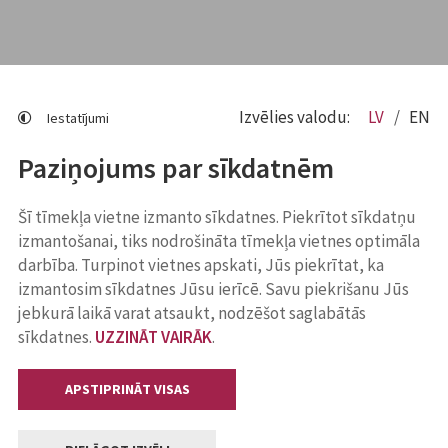
Izvēlies valodu:
LV
EN
Iestatījumi
Paziņojums par sīkdatnēm
Šī tīmekļa vietne izmanto sīkdatnes. Piekrītot sīkdatņu
izmantošanai, tiks nodrošināta tīmekļa vietnes optimāla
darbība. Turpinot vietnes apskati, Jūs piekrītat, ka
izmantosim sīkdatnes Jūsu ierīcē. Savu piekrišanu Jūs
jebkurā laikā varat atsaukt, nodzēšot saglabātās
sīkdatnes.
UZZINĀT VAIRĀK
.
APSTIPRINĀT VISAS