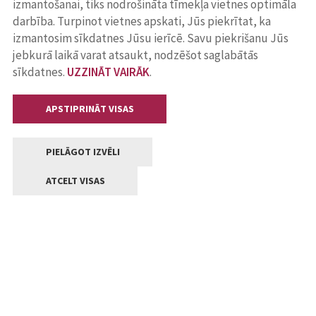
izmantošanai, tiks nodrošināta tīmekļa vietnes optimāla
darbība. Turpinot vietnes apskati, Jūs piekrītat, ka
izmantosim sīkdatnes Jūsu ierīcē. Savu piekrišanu Jūs
jebkurā laikā varat atsaukt, nodzēšot saglabātās
sīkdatnes.
UZZINĀT VAIRĀK
.
APSTIPRINĀT VISAS
PIELĀGOT IZVĒLI
ATCELT VISAS
Kontakti