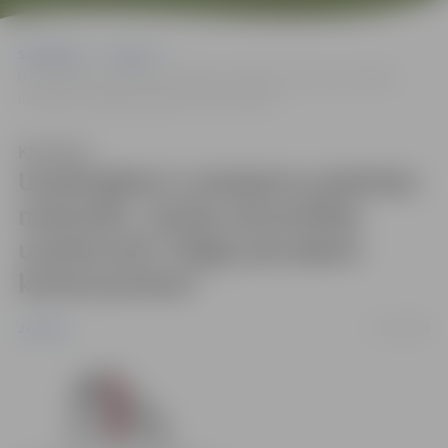
Sākumlapa
Jaunumi
Uzņēmējiem ir pieejams praktisks materiāls „Darba aizsardzība
uzņēmumā. Palīgs jaunajiem komersantiem”
Klausīties
Uzņēmējiem ir pieejams praktisks
materiāls „Darba aizsardzība
uzņēmumā. Palīgs jaunajiem
komersantiem”
17/11/2010
Jaunumi