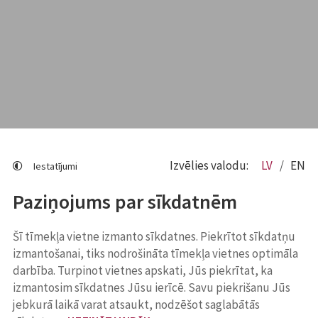
Izvēlies valodu:
LV
EN
Iestatījumi
Paziņojums par sīkdatnēm
Šī tīmekļa vietne izmanto sīkdatnes. Piekrītot sīkdatņu
izmantošanai, tiks nodrošināta tīmekļa vietnes optimāla
darbība. Turpinot vietnes apskati, Jūs piekrītat, ka
izmantosim sīkdatnes Jūsu ierīcē. Savu piekrišanu Jūs
jebkurā laikā varat atsaukt, nodzēšot saglabātās