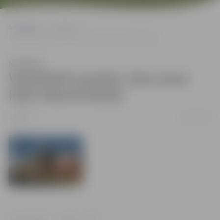
Sākumlapa
Jaunumi
Vecpilsētā turpinās Jāņa Asara ielas rekonstrukcija
Klausīties
Vecpilsētā turpinās Jāņa Asara
ielas rekonstrukcija
29/07/2010
Jaunumi