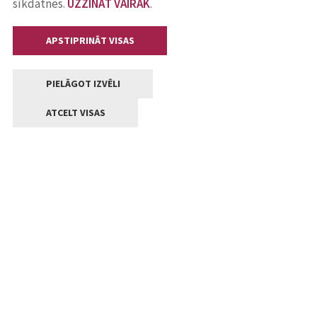
sīkdatnes.
UZZINĀT VAIRĀK
.
APSTIPRINĀT VISAS
PIELĀGOT IZVĒLI
ATCELT VISAS
Kontakti
Jelgavas valstpilsētas pašvaldība
Lielā iela 11, Jelgava, LV-3001