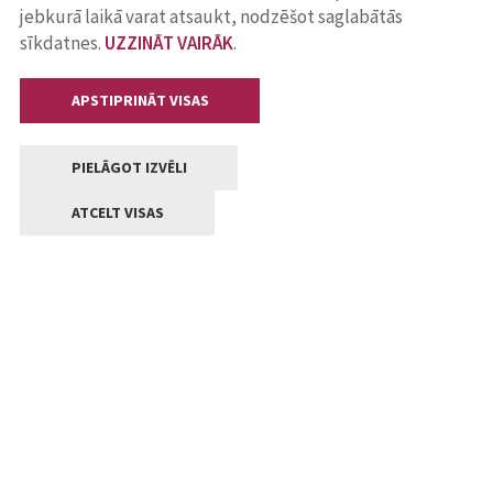
jebkurā laikā varat atsaukt, nodzēšot saglabātās
sīkdatnes.
UZZINĀT VAIRĀK
.
APSTIPRINĀT VISAS
PIELĀGOT IZVĒLI
ATCELT VISAS
Kontakti
Jelgavas valstpilsētas pašvaldība