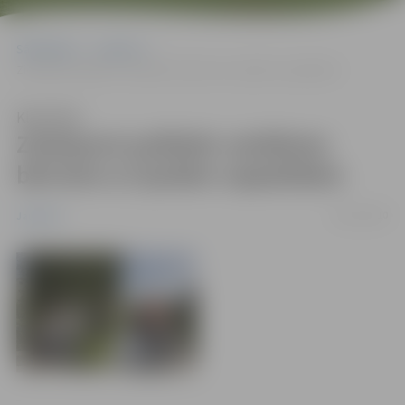
Sākumlapa
Jaunumi
Ziedojumi palīdzēs vairākiem bērniem ar īpašām vajadzībām
Klausīties
Ziedojumi palīdzēs vairākiem
bērniem ar īpašām vajadzībām
06/12/2010
Jaunumi