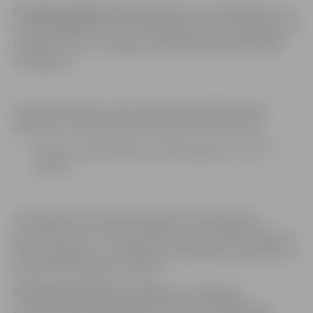
Projekta kopējās izmaksas
plānotas ir 6 928 014,08
euro
,
no tām 5 888 811,97
euro
ir Kohēzijas fonda finansējums un
1 039 202,11
euro
ir Jelgavas valstspilsētas pašvaldības
finansējums.
Īstenojot projektu, tiks uzlabota Miera ielas posma
satiksmes un inženierkomunikāciju infrastruktūra:
Jaunu vai modernizētu autoceļu garums- TEN- T –
1,09 km.
Vienošanās par Eiropas Savienības fonda projekta
īstenošana Nr. 3.1.1.5/1/25/I/001 starp Centrālo finanšu un
līgumu aģentūru un Jelgavas valstspilsētas pašvaldību ir
parakstīta 2026. gada 13. aprīlī.
Projekta īstenošanas termiņš
: no 2026. gada
2.ceturkšņa līdz 2027. gada 4.ceturksnim. Būvdarbus