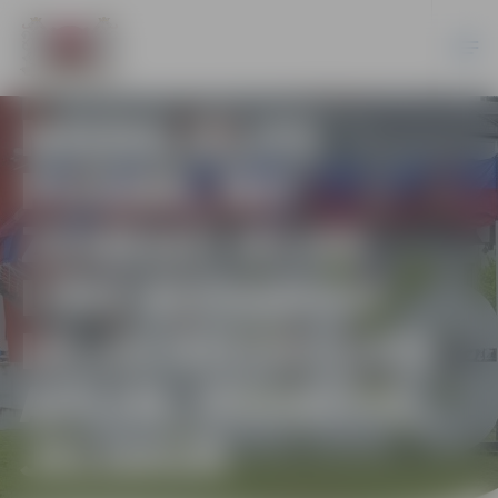
MIERA IELAS
POSMA, NO
ZEMEŅU IELAS
LĪDZ AIZSARGU
IELAS ROTĀCIJAS
APLIM, PĀRBŪVE,
JELGAVĀ