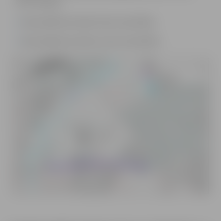
UKT) izbūve;
Ielas pārbūves darbu būvuzraudzība;
Ielas pārbūves darbu autoruzraudzība.