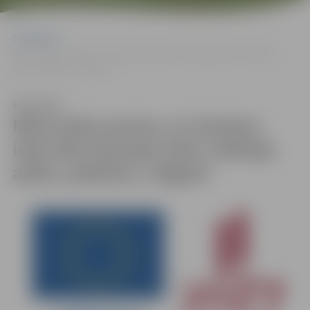
Sākumlapa
Miera ielas posma, no Zemeņu ielas līdz Aizsargu ielas rotācijas
aplim, pārbūve, Jelgavā
Klausīties
Miera ielas posma, no Zemeņu
ielas līdz Aizsargu ielas rotācijas
aplim, pārbūve, Jelgavā