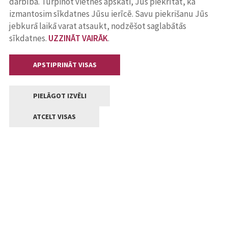
darbība. Turpinot vietnes apskati, Jūs piekrītat, ka
izmantosim sīkdatnes Jūsu ierīcē. Savu piekrišanu Jūs
jebkurā laikā varat atsaukt, nodzēšot saglabātās
sīkdatnes.
UZZINĀT VAIRĀK
.
APSTIPRINĀT VISAS
PIELĀGOT IZVĒLI
ATCELT VISAS
Kontakti