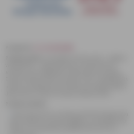
Projekta Nr.
3.1.1.5/1/25/I/001
Projekta mērķis
ir nacionālās nozīmes centra – Jelgavas
valstspilsētas – maģistrālās ielas un esošā maršruta
attīstība, veicot ieguldījumus Miera ielā, kura ietilpst
Eiropas transporta tīklu (turpmāk- TEN-T) vispārējā tīkla
maršrutu turpinājumā, kas nodrošina atsevišķas pilsētas
daļas efektīvu sasaisti ar Eiropas transporta tīklu.
Projekta darbības:
Miera ielas posma, no Zemeņu ielas līdz Aizsargu ielas
aplim, pārbūve un apvienotā gājēju un velosipēdu ceļa
izbūve, t.sk. inženierkomunikāciju (ELTA, EST, LKT,