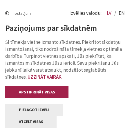
Izvēlies valodu:
LV
EN
Iestatījumi
Paziņojums par sīkdatnēm
Šī tīmekļa vietne izmanto sīkdatnes. Piekrītot sīkdatņu
izmantošanai, tiks nodrošināta tīmekļa vietnes optimāla
darbība. Turpinot vietnes apskati, Jūs piekrītat, ka
izmantosim sīkdatnes Jūsu ierīcē. Savu piekrišanu Jūs
jebkurā laikā varat atsaukt, nodzēšot saglabātās
sīkdatnes.
UZZINĀT VAIRĀK
.
APSTIPRINĀT VISAS
PIELĀGOT IZVĒLI
ATCELT VISAS