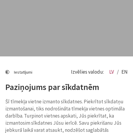
Izvēlies valodu:
LV
EN
Iestatījumi
Paziņojums par sīkdatnēm
Šī tīmekļa vietne izmanto sīkdatnes. Piekrītot sīkdatņu
izmantošanai, tiks nodrošināta tīmekļa vietnes optimāla
darbība. Turpinot vietnes apskati, Jūs piekrītat, ka
izmantosim sīkdatnes Jūsu ierīcē. Savu piekrišanu Jūs
jebkurā laikā varat atsaukt, nodzēšot saglabātās