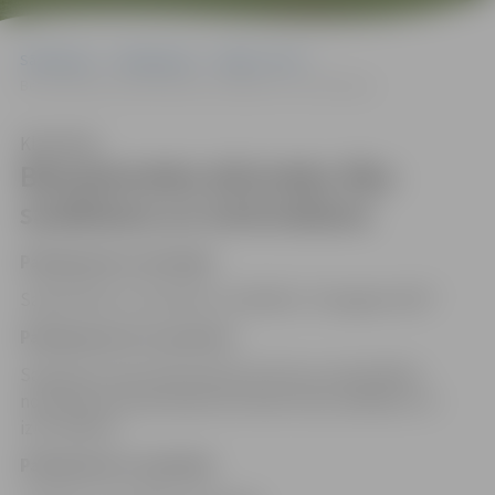
Sākumlapa
Pakalpojumi
Māja un vide
Bezsaimnieka dzīvnieku līķu savākšana un iznīcināšana
Klausīties
Bezsaimnieka dzīvnieku līķu
savākšana un iznīcināšana
Pakalpojuma sniedzējs
Sabiedrībai ar ierobežotu atbildību “Zemgales EKO”
Pakalpojuma īss apraksts
Saskaņā ar Veterinārmedicīnas likumu pašvaldības
nodrošina bezsaimnieka dzīvnieku līķu savākšanu un
iznīcināšanu.
Pakalpojuma saņēmējs