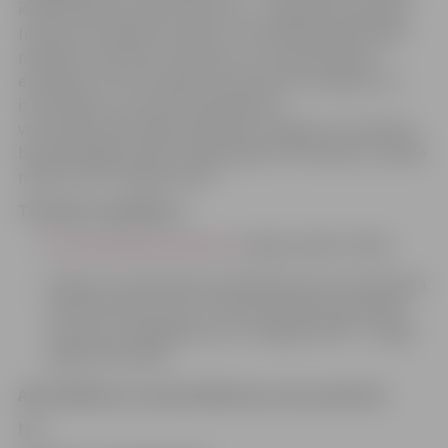
ietilpstošā pārvaldes uzdevuma – organizēt klaiņojošo
(izņemot savvaļas dzīvnieku) vai bezpalīdzīgā stāvoklī
nonākušo dzīvnieku izķeršanu un, ja nepieciešams,
eitanāziju, kā arī savvaļas dzīvnieku līķu savākšanu un
iznīcināšanu un pirmās neatliekamās
veterinārmedicīniskās palīdzības sniegšanu atrastajiem
bezpalīdzīgā stāvoklī nonākušajiem dzīvniekiem, izpilde
nodota SIA “Zemgales EKO”.
Tiesiskais regulējums
Veterinārmedicīnas likums
(stājās spēkā 07.2001.)
Jelgavas valstspilsētas pašvaldības domes 2024. gada
25. janvāra lēmums Nr. 1/18 “Pašvaldības pārvaldes
uzdevumu deleģēšana SIA “Zemgales EKO”” (stājās
spēkā 25.01.2024.)
Apstrīdēšanas vai pārsūdzības procesa apraksts
Nav.