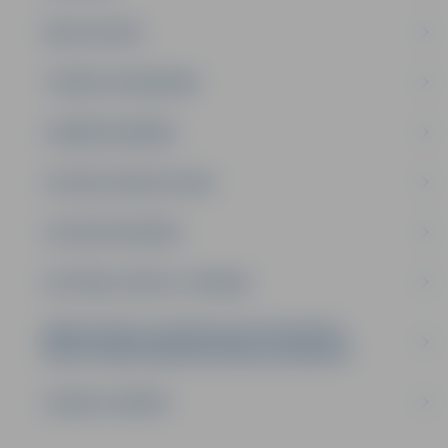
MĀJA UN VIDE
TIESĪBU AIZSARDZĪBA
UZŅĒMĒJDARBĪBA
SOCIĀLIE PAKALPOJUMI
SOCIĀLĀ PALĪDZĪBA
KULTŪRA, SPORTS, TŪRISMS
BANKU KONTI JELGAVAS VALSTSPILSĒTAS
NEKUSTAMĀ ĪPAŠUMA NODOKĻA NOMAKSAI
SAZIŅA E-ADRESĒ