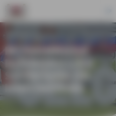
BEZSAIMNIEKA
DZĪVNIEKU LĪĶU
SAVĀKŠANA UN
IZNĪCINĀŠANA