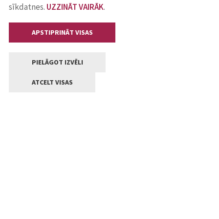
sīkdatnes.
UZZINĀT VAIRĀK
.
APSTIPRINĀT VISAS
PIELĀGOT IZVĒLI
ATCELT VISAS
Kontakti
Jelgavas valstpilsētas pašvaldība
Lielā iela 11, Jelgava, LV-3001