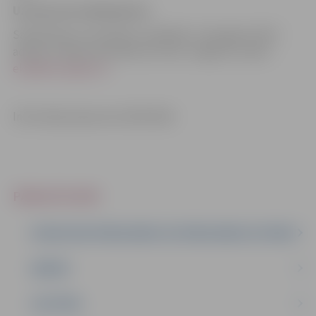
Uzziņas par pakalpojumu
Sabiedrībai ar ierobežotu atbildību “Zemgales EKO”,
adrese: K. Barona iela 40a, 412. kab. Jelgava; e-pasts:
eko@eko.jelgava.lv
Informācija atjaunota 20.05.2026.
PAKALPOJUMI
IESNIEGUMI PAŠVALDĪBAI VAI PAŠVALDĪBAS IESTĀDEI
ĢIMENE
IZGLĪTĪBA