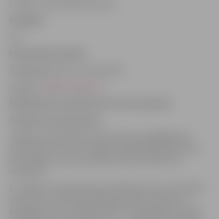
Fiziskas un juridiskas personas.
Veidlapas
Nav.
Pieprasīšanas kanāli
Telefoniski:
8787 (visu diennakti)
e-pasts
:
eko@eko.jelgava.lv
Pakalpojuma saņemšanas procesa apraksts
Pakalpojuma pieprasīšana
Jelgavas valstspilsētas iedzīvotāji par bojāgājušiem
dzīvniekiem var ziņot Jelgavas pašvaldības operatīvās
informācijas centrs pa operatīvo tālruni 8787 (visu
diennakti).
Ar Jelgavas valstspilsētas pašvaldības domes 25.01.2024.
lēmumu Nr. 1/18 “Pašvaldības pārvaldes uzdevumu
deleģēšana SIA “Zemgales EKO”” pašvaldības funkcijās