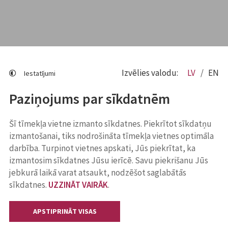
Izvēlies valodu:
LV
EN
Iestatījumi
Paziņojums par sīkdatnēm
Šī tīmekļa vietne izmanto sīkdatnes. Piekrītot sīkdatņu
izmantošanai, tiks nodrošināta tīmekļa vietnes optimāla
darbība. Turpinot vietnes apskati, Jūs piekrītat, ka
izmantosim sīkdatnes Jūsu ierīcē. Savu piekrišanu Jūs
jebkurā laikā varat atsaukt, nodzēšot saglabātās
sīkdatnes.
UZZINĀT VAIRĀK
.
APSTIPRINĀT VISAS