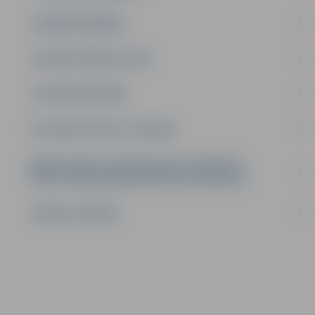
UZŅĒMĒJDARBĪBA
SOCIĀLIE PAKALPOJUMI
SOCIĀLĀ PALĪDZĪBA
KULTŪRA, SPORTS, TŪRISMS
BANKU KONTI JELGAVAS VALSTSPILSĒTAS
NEKUSTAMĀ ĪPAŠUMA NODOKĻA NOMAKSAI
SAZIŅA E-ADRESĒ