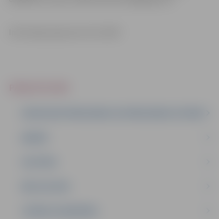
Informācija atjaunota 14.11.2025
PAKALPOJUMI
IESNIEGUMI PAŠVALDĪBAI VAI PAŠVALDĪBAS IESTĀDEI
ĢIMENE
IZGLĪTĪBA
MĀJA UN VIDE
TIESĪBU AIZSARDZĪBA