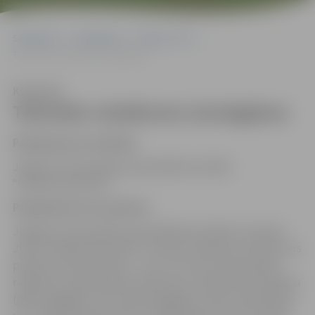
Sākumlapa
Pakalpojumi
Māja un vide
Tehnisko noteikumu izsniegšana
Klausīties
Tehnisko noteikumu izsniegšana
Pakalpojuma sniedzējs
Jelgavas valstspilsētas pašvaldības iestāde
“Pilsētsaimniecība”
Pakalpojuma īss apraksts
Jelgavas valstspilsētas pašvaldības iestāde (turpmāk –
JVPI) “Pilsētsaimniecība” izsniedz tehniskos noteikumus
pilsētas infrastruktūras – ielu, ceļu, ēku (dzīvojamās,
ražošanas, sabiedriskās, darījumu), inženierkomunikāciju
(gāzes apgāde, UKT, elektroapgāde, sakaru kanalizācija