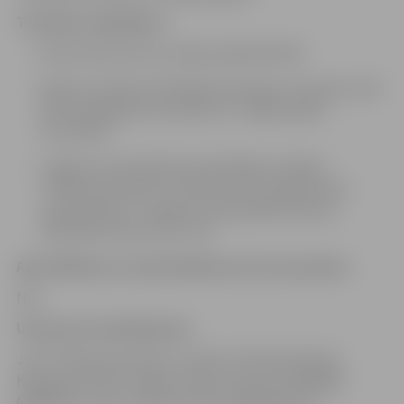
Tiesiskais regulējums
Būvniecības likums (stājas spēkā10.2014)
Ministru kabineta 2014.gada 19.augusta noteikumi Nr.
500 “Vispārīgie būvnoteikumi” (stājas spēkā
01.10.2014.)
Jelgavas valstspilsētas pašvaldības iestādes
“Pilsētsaimniecība” nolikuma 9.16. apakšpunkts
(apstiprināts ar Jelgavas valstspilsētas domes
30.01.2025. lēmumu Nr. 1/5)
Apstrīdēšanas vai pārsūdzības procesa apraksts
Nav.
Uzziņas par pakalpojumu
JVPI “Pilsētsaimniecība”; adrese: Pulkveža Oskara
Kalpaka iela 16A, Jelgava, 9.kab.; tālrunis: 63026649,
63084470; e-pasts: pilsetsaimnieciba@jelgava.lv