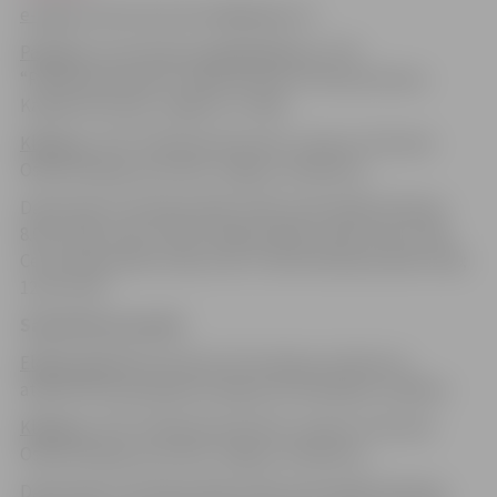
e-pasts
: pilsetsaimnieciba@jelgava.lv
Pa pastu
vai ievietojot
pastkastītē
pie JVPI
“Pilsētsaimniecība” ieejas durvīm: Pulkveža Oskara
Kalpaka iela 16A, Jelgava, LV-3001
Klātiene
: JVPI “Pilsētsaimniecība”, adrese: Pulkveža
Oskara Kalpaka iela 16A, Jelgava, 9.kabinets
Darba laiks: Pirmdiena 8.00-12.00; 12.45-18.00; Otrdiena
8.00-12.00; 12.45-17.00; Trešdiena 8.00-12.00; 12.45-17.00;
Ceturtdiena 8.00-12.00; 12.45-17.00; Piektdiena 8.00-12.00;
12.30-14.30
Saņemšanas kanāli
Elektroniski
Būvniecības informācijas sistēmā vai
atbilstoši iesniedzēja iesniegumā minētajām norādēm.
Klātiene
: JVPI “Pilsētsaimniecība”, adrese: Pulkveža
Oskara Kalpaka iela 16A, Jelgava, 9.kabinets
Darba laiks: Pirmdiena 8.00-12.00; 12.45-18.00; Otrdiena