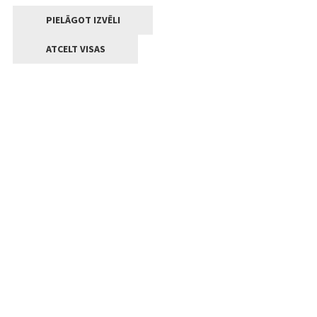
PIELĀGOT IZVĒLI
ATCELT VISAS
Kontakti
Jelgavas valstpilsētas pašvaldība
Lielā iela 11, Jelgava, LV-3001
+371 63005522
pasts@jelgava.lv
Klientu apkalpošana