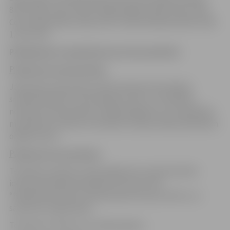
8.00-12.00; 12.45-17.00; Trešdiena 8.00-12.00; 12.45-17.00;
Ceturtdiena 8.00-12.00; 12.45-17.00; Piektdiena 8.00-12.00;
12.30-14.30
Pakalpojuma saņemšanas procesa apraksts
Pakalpojuma pieprasīšana.
Jāiesniedz pieprasījums Būvniecības informācijas
sistēmā bis.gov.lv vai iesniegums (PIL 3-2) tehnisko
noteikumu saņemšanai un ģenerālplāns vai citi grafiskie
materiāli, kas raksturo aktuālo situāciju dabā, piemēram
objekta skice.
Pakalpojuma saņemšana.
Tehniskie noteikumi tiek sagatavoti, ja būvniecības
iecerē paredzētas darbības, kas skar JVPI
“Pilsētsaimniecība” pārziņā esošo infrastruktūru un
satiksmes organizāciju.
Tehniskie noteikumi ir derīgi 5 gadus.