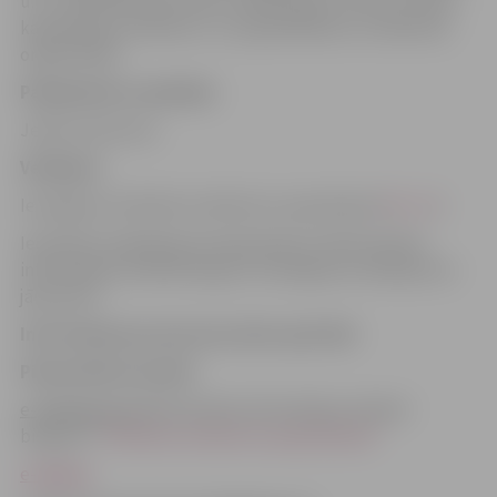
u.c.), hidrotehnisko būvju (meliorācijas vai lietus ūdens
kanalizācijas sistēmas u.c.) projektēšanai un satiksmes
organizācijai.
Pakalpojuma saņēmējs
Jebkura persona.
Veidlapas
Iesniegums tehnisko noteikumu saņemšanai (
PIL 3-2
)
Iesniedzot pakalpojuma pieprasījumu Būvniecības
informācijas sistēmā bis.gov.lv iesnieguma veidlapa nav
jāizmanto.
Informācija par personas datu apstrādi
Pieprasīšanas kanāli
e-pakalpojums
Būvniecības informācijas sistēmā
bis.gov.lv
“Tehnisko noteikumu pieprasīšana”
e-adrese