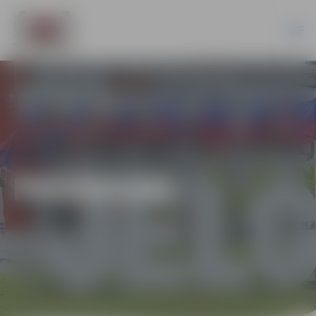
PASĀKUMI