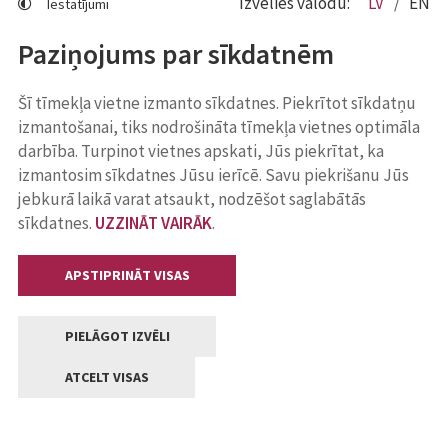
Izvēlies valodu:
LV
EN
Iestatījumi
Paziņojums par sīkdatnēm
Šī tīmekļa vietne izmanto sīkdatnes. Piekrītot sīkdatņu
izmantošanai, tiks nodrošināta tīmekļa vietnes optimāla
darbība. Turpinot vietnes apskati, Jūs piekrītat, ka
izmantosim sīkdatnes Jūsu ierīcē. Savu piekrišanu Jūs
jebkurā laikā varat atsaukt, nodzēšot saglabātās
sīkdatnes.
UZZINĀT VAIRĀK
.
APSTIPRINĀT VISAS
PIELĀGOT IZVĒLI
ATCELT VISAS