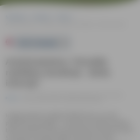
Sākumlapa
Pasākumi
Pilsēta
Atvērtā darbnīca “Virtuālās realitātes simulācija – darba intervija”
Powered by
Atvērtā darbnīca “Virtuālās
realitātes simulācija – darba
intervija”
17.02. 17:00 | Zemgales reģiona Kompetenču attīstības
Pilsēta
centrā, Svētes ielā 33, Jelgavā |
Bez maksas
Iespēja praktiski izmēģināt ZRKAC Resursu centrā
pieejamās tehnoloģijas – izmantojot virtuālās realitātes
brilles, dalībnieki varēs iejusties darba intervijas procesā.
Simulācija norisināsies angļu valodā. Vietu skaits –