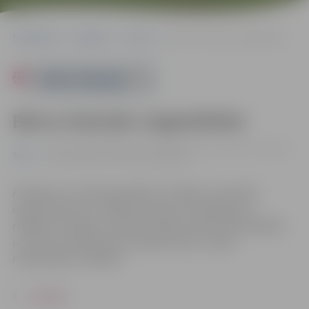
Sākumlapa
Pasākumi
Sports
Bērnu festivāls vieglatlētikā
Powered by
Bērnu festivāls vieglatlētikā
01.06. 11:00 | Zemgales Olimpiskā centra Jāņa Lūša stadions,
Sports
Kronvalda iela 24, Jelgava |
0.00 eiro
Pasākums var tikt fotografēts un filmēts. Sacensību
organizatoriem ir tiesības izmantot mārketinga un
reklāmas mērķiem sacensību laikā uzņemtās fotogrāfijas
un video materiālus bez saskaņošanas ar tajās
redzamajiem cilvēkiem.
ATPAKAĻ