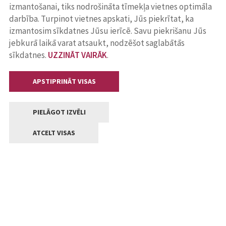
izmantošanai, tiks nodrošināta tīmekļa vietnes optimāla
darbība. Turpinot vietnes apskati, Jūs piekrītat, ka
izmantosim sīkdatnes Jūsu ierīcē. Savu piekrišanu Jūs
jebkurā laikā varat atsaukt, nodzēšot saglabātās
sīkdatnes.
UZZINĀT VAIRĀK
.
APSTIPRINĀT VISAS
PIELĀGOT IZVĒLI
ATCELT VISAS