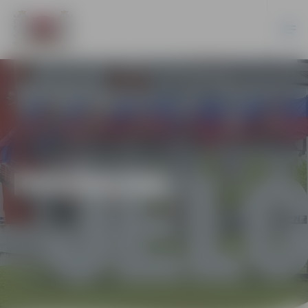
PASĀKUMI