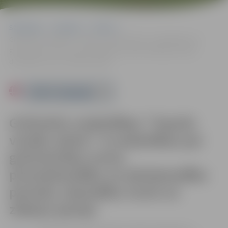
Sākumlapa
Pasākumi
Pilsēta
Grūtnieču nodarbības “Topošo vecāku skola”: 6 nodarbības par
grūtniecības norisi, pirmsdzemdību un pēcdzemdību periodu,
dzemdību norisi un zīdaiņa aprūpi
Powered by
Grūtnieču nodarbības “Topošo
vecāku skola”: 6 nodarbības par
grūtniecības norisi,
pirmsdzemdību un pēcdzemdību
periodu, dzemdību norisi un
zīdaiņa aprūpi