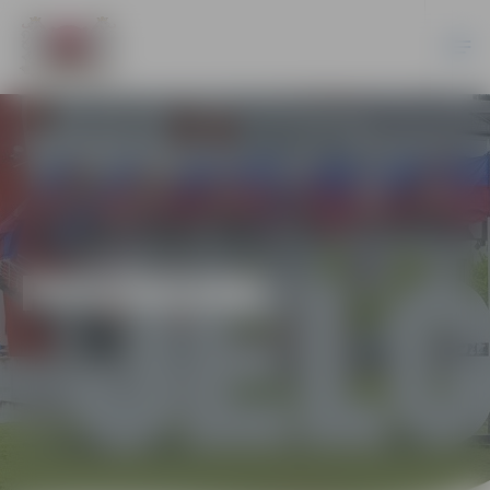
PASĀKUMI