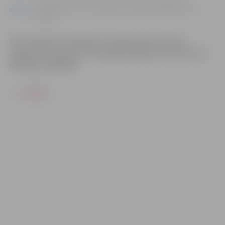
no 26.08. līdz 10.09. | Zemgales reģiona Kompetenču
attīstības centrs, Svētes iela 33, Jelgava |
Dalība – bez
Pilsēta
maksas
(ESF projekta “Veselības veicināšanas aktivitātes
Jelgavā” aktivitāte). Pieteikšanās
zrkac.lv
vai pa tālruni
63012158, 26602618.
ATPAKAĻ