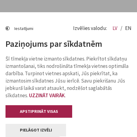
Izvēlies valodu:
LV
EN
Iestatījumi
Paziņojums par sīkdatnēm
Šī tīmekļa vietne izmanto sīkdatnes. Piekrītot sīkdatņu
izmantošanai, tiks nodrošināta tīmekļa vietnes optimāla
darbība. Turpinot vietnes apskati, Jūs piekrītat, ka
izmantosim sīkdatnes Jūsu ierīcē. Savu piekrišanu Jūs
jebkurā laikā varat atsaukt, nodzēšot saglabātās
sīkdatnes.
UZZINĀT VAIRĀK
.
APSTIPRINĀT VISAS
PIELĀGOT IZVĒLI