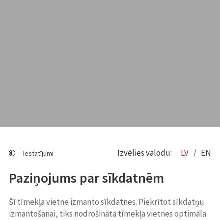
Izvēlies valodu:
LV
EN
Iestatījumi
Paziņojums par sīkdatnēm
Šī tīmekļa vietne izmanto sīkdatnes. Piekrītot sīkdatņu
izmantošanai, tiks nodrošināta tīmekļa vietnes optimāla