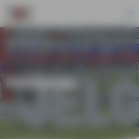
PASĀKUMI