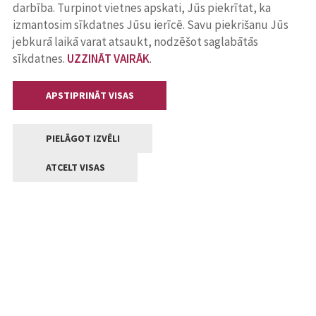
darbība. Turpinot vietnes apskati, Jūs piekrītat, ka
izmantosim sīkdatnes Jūsu ierīcē. Savu piekrišanu Jūs
jebkurā laikā varat atsaukt, nodzēšot saglabātās
sīkdatnes.
UZZINĀT VAIRĀK
.
APSTIPRINĀT VISAS
PIELĀGOT IZVĒLI
ATCELT VISAS
Kontakti