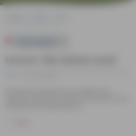
Sākumlapa
Pasākumi
Pilsēta
Koncerts “Mēs tikāmies martā”
Powered by
Koncerts “Mēs tikāmies martā”
14.03. 19:00 | Kultūras nama Lielajā zālē Krišjāņa Barona ielā 6,
Pilsēta
Jelgavā |
10-15 EIRO
Piedāvā Noras Bumbieres fonds. Piedalās: Viktors
Lapčenoks, Markus Riva, Uģis Roze, Rūta Dūduma–Ķirse,
Sabīne Berezina, Madara Buškevica.
ATPAKAĻ