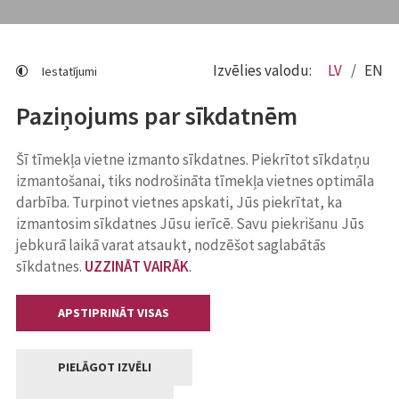
Izvēlies valodu:
LV
EN
Iestatījumi
Paziņojums par sīkdatnēm
Šī tīmekļa vietne izmanto sīkdatnes. Piekrītot sīkdatņu
izmantošanai, tiks nodrošināta tīmekļa vietnes optimāla
darbība. Turpinot vietnes apskati, Jūs piekrītat, ka
izmantosim sīkdatnes Jūsu ierīcē. Savu piekrišanu Jūs
jebkurā laikā varat atsaukt, nodzēšot saglabātās
sīkdatnes.
UZZINĀT VAIRĀK
.
APSTIPRINĀT VISAS
PIELĀGOT IZVĒLI