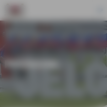
PASĀKUMI