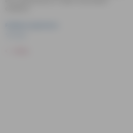
bez saskaņošanas ar tajās redzamajiem
cilvēkiem.
Pasākuma organizators
"JFC Viola"
ATPAKAĻ