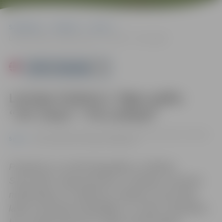
Sākumlapa
Pasākumi
Sports
Latvijas futbola 2. līgas spēle: “JFC Viola”–“FK Limbaži”
Powered by
Latvijas futbola 2. līgas spēle:
“JFC Viola”–“FK Limbaži”
20.07. 18:00 | Zemgales Olimpiskā centra Jāņa Lūša stadionā
Sports
Kronvalda ielā 24, Jelgavā |
0.00 eiro
Pasākums var tikt fotografēts un filmēts.
Sacensību organizatoriem ir tiesības izmantot
mārketinga un reklāmas mērķiem sacensību
laikā uzņemtās fotogrāfijas un video materiālus